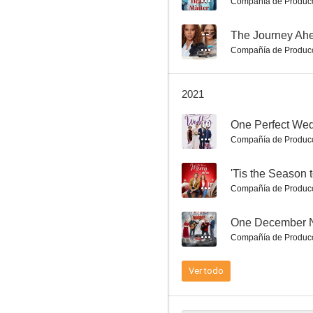
Compañía de Produc
--
The Journey Ah
Compañía de Produc
Christmas by Starlight
2021
7.5
10
One Perfect We
Compañía de Produc
--
'Tis the Season 
Compañía de Produc
--
One December N
Compañía de Produc
La novia perfecta
7.3
Ver todo