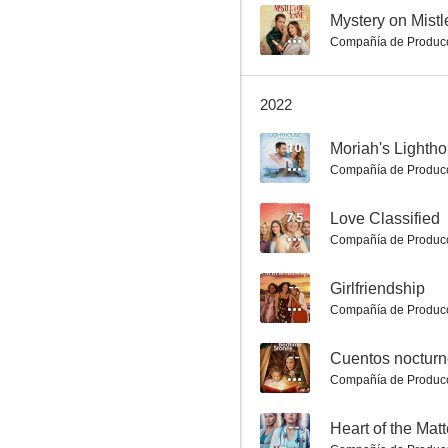
--
Mystery on Mist
Compañía de Produc
Como el perro y el gato
2022
7.7
10
Moriah's Lighth
Compañía de Produc
7.5
Love Classified
Compañía de Produc
--
Girlfriendship
Compañía de Produc
Escribe antes de Navidad
7.5
--
Cuentos nocturn
Compañía de Produc
--
Heart of the Matt