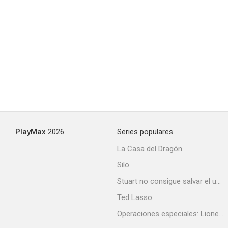
USS Christmas
--
PlayMax
2026
Series populares
La Casa del Dragón
Silo
El amor verdadero florece
Stuart no consigue salvar el universo
--
Ted Lasso
Operaciones especiales: Lioness