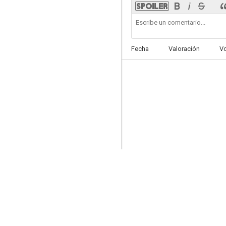
Fecha
Valoración
V
Corazones afines
7.0
Caribbean Summer
7.0