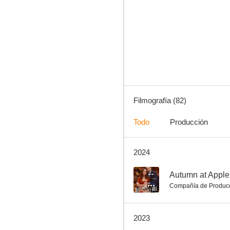
Su último aliento
8.3
Filmografía (82)
Todo
Producción
2024
Bajo la sombra de un árbol
8.0
--
Autumn at Apple 
Compañía de Produc
2023