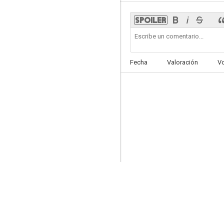
Banderas de nuestros padres
Fecha
Valoración
V
9.0
The Commish
8.7