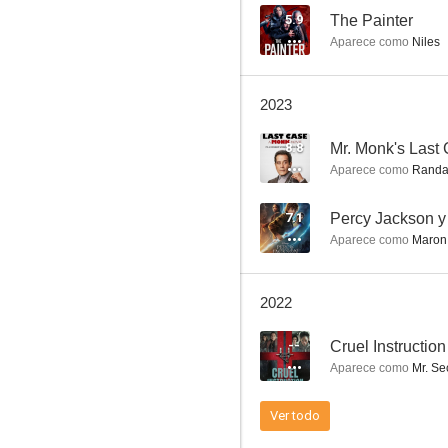
5.9
The Painter
Aparece como
Niles
Una mente maravillosa
2023
8.0
8.8
Aparece como
Randal
7.1
Percy Jackson y
Aparece como
Maron
2022
Viajeros
--
Cruel Instruction
6.9
Aparece como
Mr. Se
Ver todo