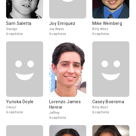
Sam Saletta
Joy Enriquez
Mike Weinberg
George
Joy Reyes
Billy West
6 capítulos
6 capítulos
6 capítulos
Yunoka Doyle
Lorenzo James
Casey Boersma
Henrie
Cheryl
Billy West
6 capítulos
6 capítulos
Jeffrey
6 capítulos