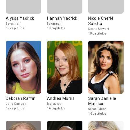
Alyssa Yadrick
Hannah Yadrick
Nicole Cherié
Saletta
Savannah
Savannah
19 capítulos
19 capítulos
Deena Stewart
18 capítulos
Deborah Raffin
Andrea Morris
Sarah Danielle
Madison
Julie Camden
Margaret
17 capítulos
16 capítulos
Sarah Glass
16 capítulos