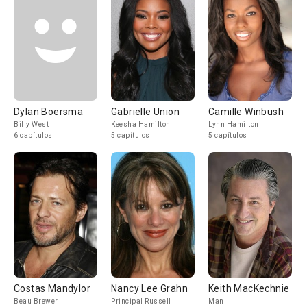
Dylan Boersma
Gabrielle Union
Camille Winbush
Billy West
Keesha Hamilton
Lynn Hamilton
6 capítulos
5 capítulos
5 capítulos
Costas Mandylor
Nancy Lee Grahn
Keith MacKechnie
Beau Brewer
Principal Russell
Man