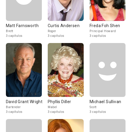
Matt Farnsworth
Curtis Andersen
Freda Foh Shen
Brett
Roger
Principal Howard
3 capítulos
3 capítulos
3 capítulos
David Grant Wright
Phyllis Diller
Michael Sullivan
Bartender
Mabel
Scott
3 capítulos
3 capítulos
3 capítulos