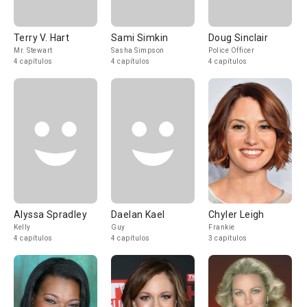
Terry V. Hart
Sami Simkin
Doug Sinclair
Mr. Stewart
Sasha Simpson
Police Officer
4 capítulos
4 capítulos
4 capítulos
Alyssa Spradley
Daelan Kael
Chyler Leigh
Kelly
Guy
Frankie
4 capítulos
4 capítulos
3 capítulos