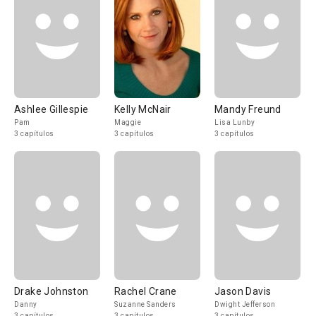
Ashlee Gillespie
Kelly McNair
Mandy Freund
Pam
Maggie
Lisa Lunby
3 capítulos
3 capítulos
3 capítulos
Drake Johnston
Rachel Crane
Jason Davis
Danny
Suzanne Sanders
Dwight Jefferson
3 capítulos
3 capítulos
3 capítulos