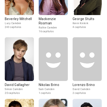
Beverley Mitchell
Mackenzie
George Stults
Rosman
Lucy Camden
Kevin Kinkirk
243 capítulos
4 capítulos
Ruthie Camden
16 capítulos
David Gallagher
Nikolas Brino
Lorenzo Brino
Simon Camden
Sam Camden
David Camden
20 capítulos
1 capítulo
2 capítulos