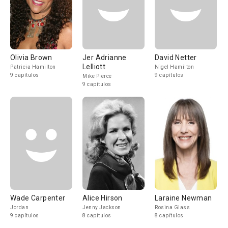
Olivia Brown
Jer Adrianne
David Netter
Lelliott
Patricia Hamilton
Nigel Hamilton
9 capítulos
9 capítulos
Mike Pierce
9 capítulos
Wade Carpenter
Alice Hirson
Laraine Newman
Jordan
Jenny Jackson
Rosina Glass
9 capítulos
8 capítulos
8 capítulos