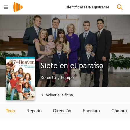
Identificarse/Registrarse
Siete en el paraíso
Reparto y Equipo
Volver a la ficha
Todo
Reparto
Dirección
Escritura
Cámara