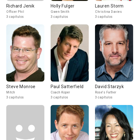
Richard Jenik
Holly Fulger
Lauren Storm
Officer Phil
Gwen Smith
Christina Davies
3 capítulos
3 capítulos
3 capítulos
Steve Monroe
Paul Satterfield
David Starzyk
Mitch
Coach Koper
Rose's Father
3 capítulos
3 capítulos
3 capítulos