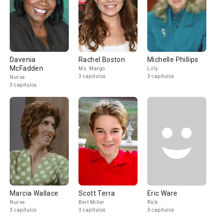
Davenia
Rachel Boston
Michelle Phillips
McFadden
Ms. Margo
Lilly
3 capítulos
3 capítulos
Nurse
3 capítulos
Marcia Wallace
Scott Terra
Eric Ware
Nurse
Bert Miller
Rick
3 capítulos
3 capítulos
3 capítulos