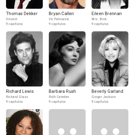
Thomas Dekker
Bryan Callen
Eileen Brennan
Vincent
Vic Petrowski
Mrs. Bink
9 capítulos
9 capítulos
9 capítulos
Richard Lewis
Barbara Rush
Beverly Garland
Richard Glass
Ruth Camden
Ginger Jackson
9 capítulos
9 capítulos
9 capítulos