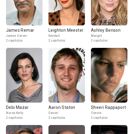
James Remar
Leighton Meester
Ashley Benson
James Carver
Kendall
Margot
2 capítulos
2 capítulos
2 capítulos
Debi Mazar
Aaron Staton
Sheeri Rappaport
Nurse Kelly
Daniel
Connie
2 capítulos
2 capítulos
2 capítulos