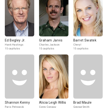
Ed Begley Jr.
Graham Jarvis
Barret Swatek
Hank Hastings
Charles Jackson
Cheryl
15 capítulos
15 capítulos
15 capítulos
Shannon Kenny
Alicia Leigh Willis
Brad Maule
Paris Petrowski
Corey Conway
George Smith