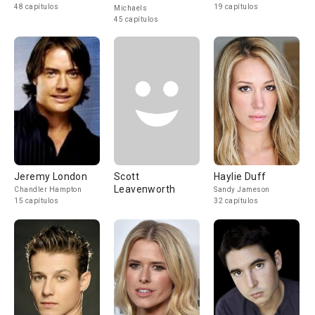
48 capítulos
19 capítulos
Michaels
45 capítulos
Jeremy London
Scott
Haylie Duff
Leavenworth
Chandler Hampton
Sandy Jameson
15 capítulos
32 capítulos