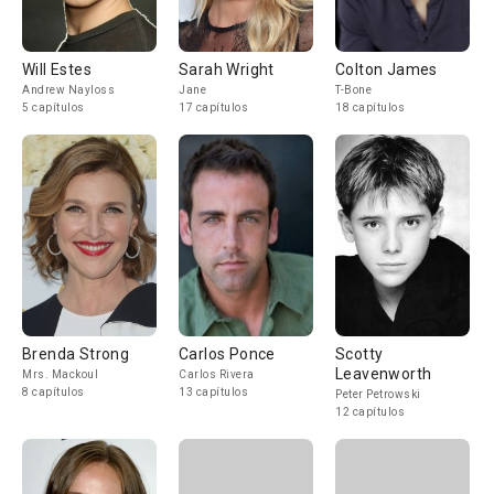
Will Estes
Sarah Wright
Colton James
Andrew Nayloss
Jane
T-Bone
5 capítulos
17 capítulos
18 capítulos
Brenda Strong
Carlos Ponce
Scotty
Leavenworth
Mrs. Mackoul
Carlos Rivera
8 capítulos
13 capítulos
Peter Petrowski
12 capítulos