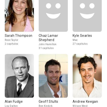
Sarah Thompson
Chaz Lamar
Kyle Searles
Shepherd
Rose Taylor
Mac
2 capítulos
27 capítulos
John Hamilton
31 capítulos
Alan Fudge
Geoff Stults
Andrew Keegan
Lou Dalton
Ben Kinkirk
Wilson West