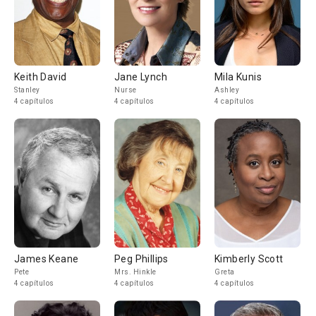
Keith David
Jane Lynch
Mila Kunis
Stanley
Nurse
Ashley
4 capítulos
4 capítulos
4 capítulos
James Keane
Peg Phillips
Kimberly Scott
Pete
Mrs. Hinkle
Greta
4 capítulos
4 capítulos
4 capítulos