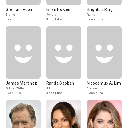
Steffani Rubin
Brian Bowen
Brighton Ring
Elaine
Ronald
Raina
3 capítulos
3 capítulos
3 capítulos
James Martinez
Randa Sabbah
Nicodemus A. Lim
Officer Willis
Jill
Nicodemus
3 capítulos
3 capítulos
3 capítulos