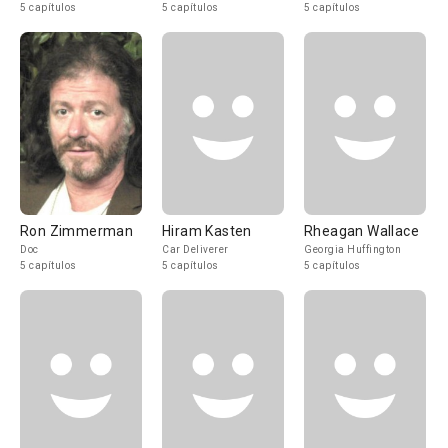
5 capítulos
5 capítulos
5 capítulos
Ron Zimmerman
Hiram Kasten
Rheagan Wallace
Doc
Car Deliverer
Georgia Huffington
5 capítulos
5 capítulos
5 capítulos