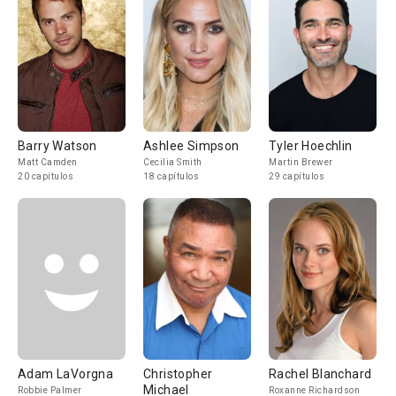
Barry Watson
Ashlee Simpson
Tyler Hoechlin
Matt Camden
Cecilia Smith
Martin Brewer
20 capítulos
18 capítulos
29 capítulos
Adam LaVorgna
Christopher
Rachel Blanchard
Michael
Robbie Palmer
Roxanne Richardson