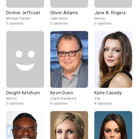
Donnie Jeffcoat
Oliver Adams
Jane A. Rogers
Michael Towner
Jake Davis
Serena
5 capítulos
5 capítulos
5 capítulos
Dwight Ketchum
Kevin Dunn
Katie Cassidy
Morris
Coach Hardwick
Zoe
5 capítulos
4 capítulos
4 capítulos