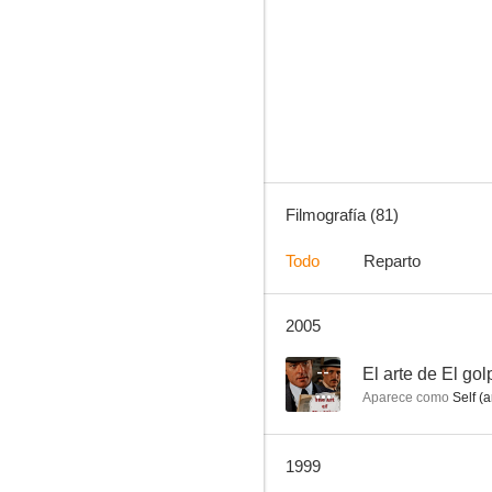
Star Trek: Voyager
8.4
Filmografía (81)
Todo
Reparto
2005
La casa de la pradera
7.2
--
El arte de El gol
Aparece como
Self (a
1999