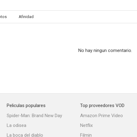
otos
Afinidad
Popcorn
Johnny peligroso
--
--
No hay ningun comentario.
Peliculas populares
Top proveedores VOD
Voto decisivo
Arresto en casa
Tocados por 
Spider-Man: Brand New Day
Amazon Prime Video
--
--
La odisea
Netflix
La boca del diablo
Filmin