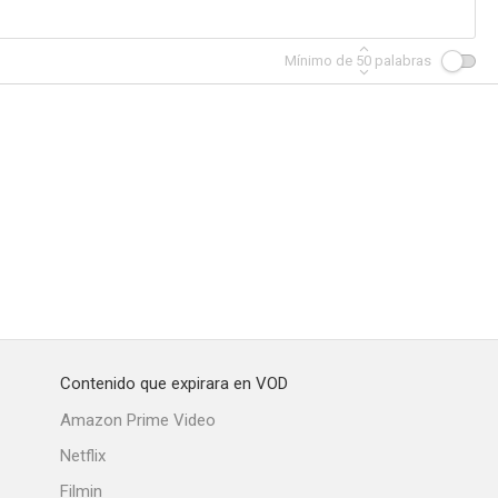
Mínimo de
50
palabras
Escuela privada... para chicas
Fast Times
Bésalas por mí
--
--
--
Contenido que expirara en VOD
un ángel
El mundo de Dave
Picket Fences
Amazon Prime Video
--
--
--
Netflix
Filmin