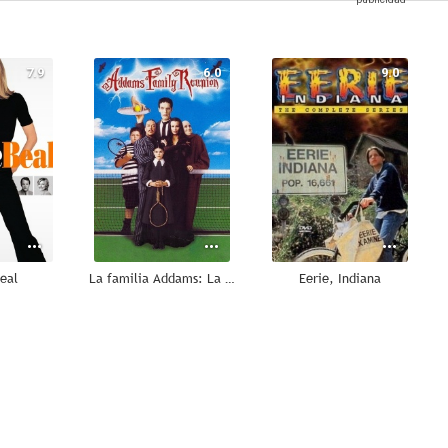
7.9
6.0
9.0
eal
La familia Addams: La reunión
Eerie, Indiana
8.8
8.7
8.5