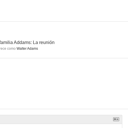
 Ángeles
De ratones y hombres
Lío en los grandes almacenes
6.0
5.6
5.6
familia Addams: La reunión
rece como
Walter Adams
acífico
Popeye
La galaxia del terror
5.0
4.0
1.5