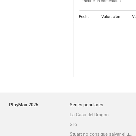
Fecha
Valoración
V
El expreso de Chicago
--
PlayMax
2026
Series populares
El arte de El golpe
La Casa del Dragón
--
Silo
Stuart no consigue salvar el universo