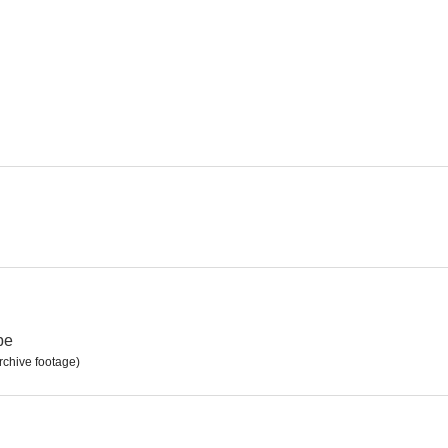
Ironside
Juzgado de guardia
8.3
8.0
La doctora Quinn
Sigue soñando
Nuevos pol
7.2
7.0
pe
rchive footage)