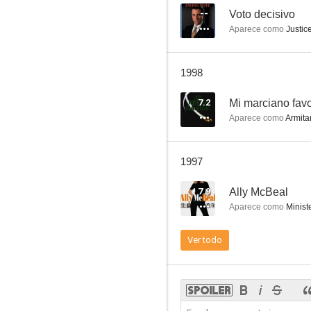
--
Voto decisivo
Aparece como
Justic
Mi marciano favorito
1998
6.6
7.2
Mi marciano favo
Aparece como
Armita
1997
7.9
Ally McBeal
Aparece como
Minist
Proyecto: ALF
Ver todo
5.3