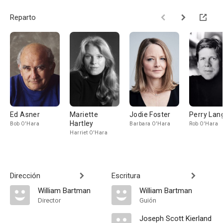
Reparto
Ed Asner
Mariette
Jodie Foster
Perry Lan
Hartley
Bob O'Hara
Barbara O'Hara
Rob O'Hara
Harriet O'Hara
Dirección
Escritura
William Bartman
William Bartman
Director
Guión
Joseph Scott Kierland