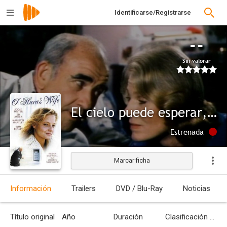
Identificarse/Registrarse
--
Sin valorar
El cielo puede esperar, pero la mujer de O'Hara no
Estrenada
Marcar ficha
Información
Trailers
DVD / Blu-Ray
Noticias
Título original
Año
Duración
Clasificación por edades