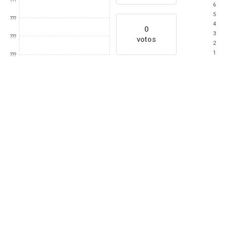
???
6
5
???
4
0
3
???
votos
2
1
???