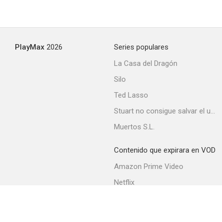
Ahora los padres son ellos
PlayMax
2026
Series populares
6.1
La Casa del Dragón
Silo
Ted Lasso
Stuart no consigue salvar el universo
Muertos S.L.
Contenido que expirara en VOD
Ghost Rider. El motorista fantasma
Amazon Prime Video
6.1
Netflix
Filmin
Movistar+