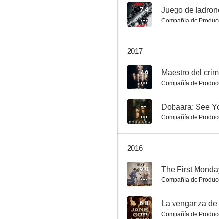
7.4
Compañía de Produc
Expiación, más allá de la pasión
2017
7.5
7.6
Maestro del cri
Compañía de Produc
--
Dobaara: See Yo
Compañía de Produc
2016
El tren de las 3:10
9.0
The First Monda
7.5
Compañía de Produc
6.8
La venganza de
Compañía de Produc