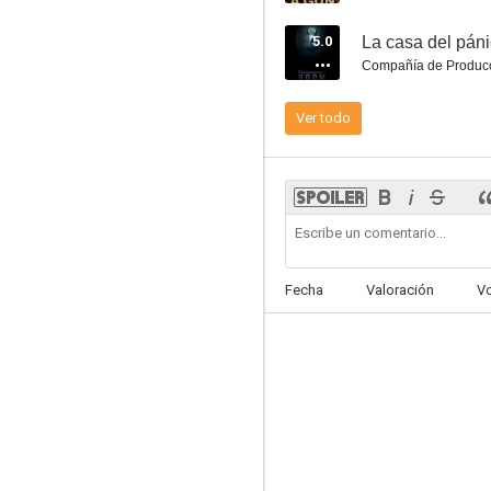
5.0
La casa del pán
Compañía de Produc
Ver todo
Querido John
7.4
Fecha
Valoración
V
Fast & Furious 6 (A todo gas 6)
7.3