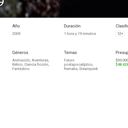
9
Año
Duración
Clasif
2009
1 hora y 19 minutos
12+
Géneros
Temas
Presup
Animación
,
Aventuras
,
Futuro
$30.000
Bélico
,
Ciencia ficción
,
postapocalíptico
,
$48.42
Fantástico
Remake
,
Steampunk