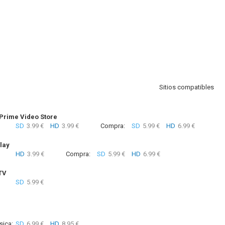
Sitios compatibles
rime Video Store
SD
3.99 €
HD
3.99 €
Compra:
SD
5.99 €
HD
6.99 €
lay
HD
3.99 €
Compra:
SD
5.99 €
HD
6.99 €
TV
SD
5.99 €
sica:
SD
6.99 €
HD
8.95 €