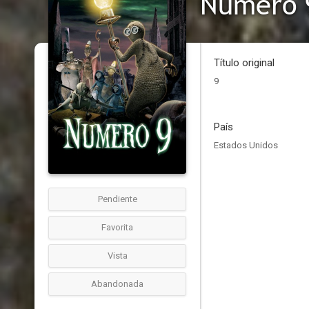
Número 
Título original
9
País
Estados Unidos
Pendiente
Favorita
Vista
Abandonada