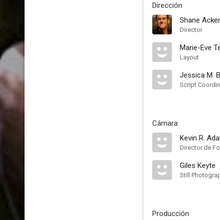
Dirección
Shane Acke
Director
Marie-Eve Te
Layout
Jessica M. 
Script Coordi
Cámara
Kevin R. Ad
Director de Fo
Giles Keyte
Still Photogra
Producción