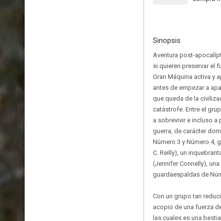
Sinopsis
Aventura post-apocalíp
si quieren preservar el 
Gran Máquina activa y a
antes de empezar a apa
que queda de la civiliza
catástrofe. Entre el gr
a sobrevivir e incluso 
guerra, de carácter domi
Número 3 y Número 4, g
C. Reilly), un inquebran
(Jennifer Connelly), una
guardaespaldas de Núm
Con un grupo tan reduci
acopio de una fuerza d
las cuales es una besti