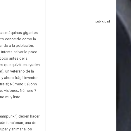
nas máquinas gigantes
nvento conocido como la
ando a la población,
intenta salvar lo poco
 poco antes de la
des que quizá les ayuden
), un veterano de la
y ahora frágil inventor;
re sí; Número 5 (John
 las visiones; Número 7
 no muy listo
steampunk") deben hacer
aún funcionan, una de
upar y animar a los