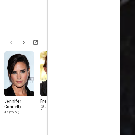
Jennifer
Fred Tatasciore
Alan
Tom Kane
Connelly
Oppenheimer
#8 / Radio
Dictator (voice
Announcer (voice)
#7 (voice)
Scientist (voice)