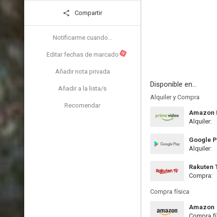
Compartir
Notificarme cuando...
N
Editar fechas de marcado
Añadir nota privada
Disponible en...
Añadir a la lista/s
Alquiler y Compra
Recomendar
Amazon P
Alquiler:
Google P
Alquiler:
Rakuten 
Compra:
Compra física
Amazon
Compra fí