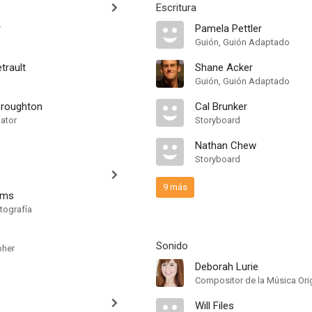
Escritura
r
Pamela Pettler
Guión, Guión Adaptado
trault
Shane Acker
Guión, Guión Adaptado
Broughton
Cal Brunker
nator
Storyboard
Nathan Chew
Storyboard
9 más
ams
tografía
Sonido
pher
Deborah Lurie
Compositor de la Música Orig
Will Files