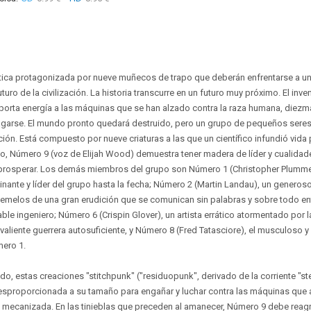
tica protagonizada por nueve muñecos de trapo que deberán enfrentarse a u
futuro de la civilización. La historia transcurre en un futuro muy próximo. El i
porta energía a las máquinas que se han alzado contra la raza humana, diezm
garse. El mundo pronto quedará destruido, pero un grupo de pequeños seres 
ción. Está compuesto por nueve criaturas a las que un científico infundió vida
upo, Número 9 (voz de Elijah Wood) demuestra tener madera de líder y cualida
a prosperar. Los demás miembros del grupo son Número 1 (Christopher Plummer
nante y líder del grupo hasta la fecha; Número 2 (Martin Landau), un generoso 
emelos de una gran erudición que se comunican sin palabras y sobre todo ent
table ingeniero; Número 6 (Crispin Glover), un artista errático atormentado por
 valiente guerrera autosuficiente, y Número 8 (Fred Tatasciore), el musculoso y
ero 1.
do, estas creaciones "stitchpunk" ("residuopunk", derivado de la corriente "
esproporcionada a su tamaño para engañar y luchar contra las máquinas que 
a mecanizada. En las tinieblas que preceden al amanecer, Número 9 debe reagr