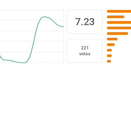
7.23
221
votos