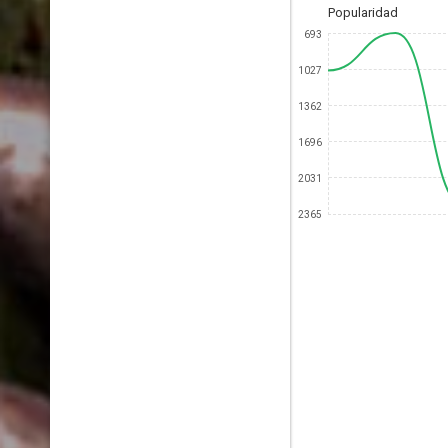
Popularidad
693
1027
1362
1696
2031
2365