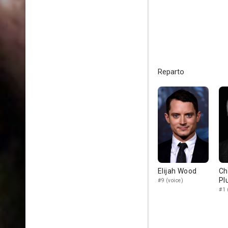
Reparto
Elijah Wood
Ch
Pl
#9 (voice)
#1 