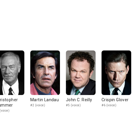
ristopher
Martin Landau
John C. Reilly
Crispin Glover
ummer
#2 (voice)
#5 (voice)
#6 (voice)
(voice)