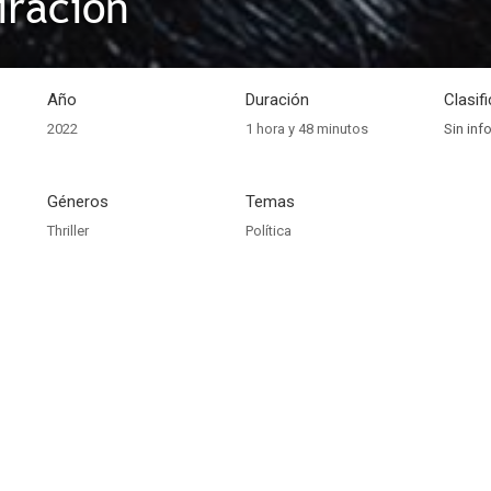
iración
Año
Duración
Clasif
2022
1 hora y 48 minutos
Sin inf
Géneros
Temas
Thriller
Política