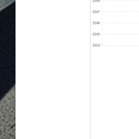
2546
2547
2548
2549
2550