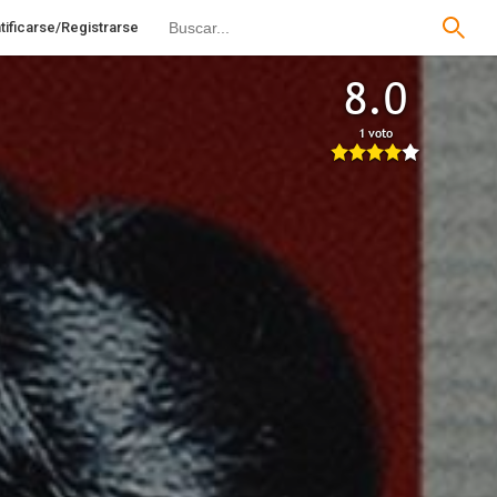
tificarse/Registrarse
8.0
1 voto