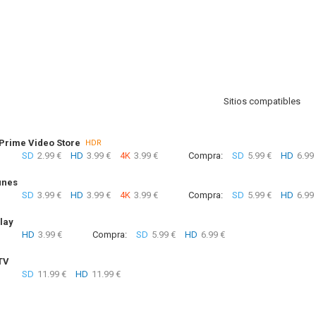
Sitios compatibles
rime Video Store
HDR
SD
2.99 €
HD
3.99 €
4K
3.99 €
Compra:
SD
5.99 €
HD
6.99
unes
SD
3.99 €
HD
3.99 €
4K
3.99 €
Compra:
SD
5.99 €
HD
6.99
lay
HD
3.99 €
Compra:
SD
5.99 €
HD
6.99 €
TV
SD
11.99 €
HD
11.99 €