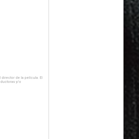
irector de la película. El
oductoras y/o