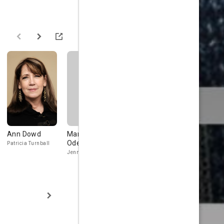
Ann Dowd
Margaret
Alysia Reiner
Victor Sle
Odette
Patricia Turnball
Kathy Gibbs
President Arc
Jennifer Cooke