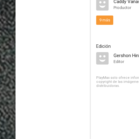
Caddy Vanasi
Productor
9 más
Edición
Gershon Hi
Editor
PlayMax solo ofrece inform
copyright de las imágenes
distribuidoras.