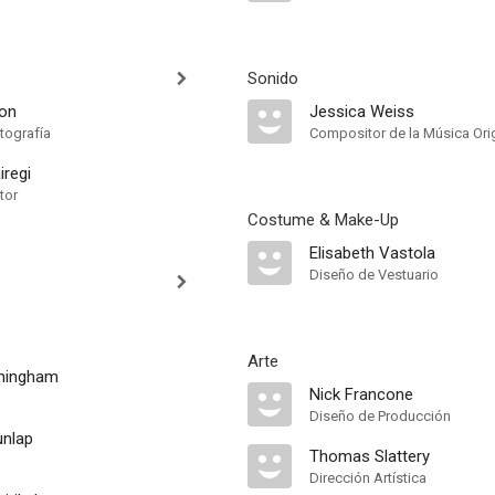
Sonido
son
Jessica Weiss
tografía
Compositor de la Música Orig
iregi
tor
Costume & Make-Up
Elisabeth Vastola
Diseño de Vestuario
Arte
nningham
Nick Francone
Diseño de Producción
unlap
Thomas Slattery
Dirección Artística