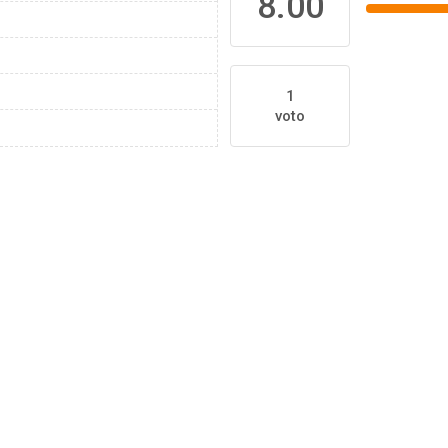
8.00
1
voto