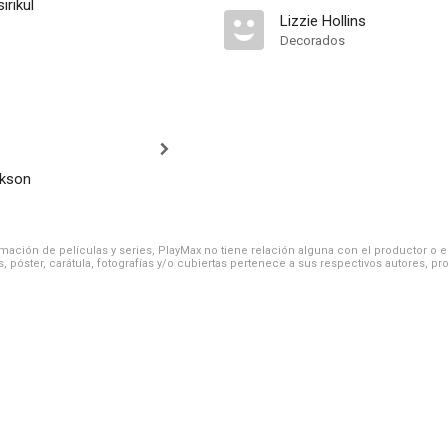
rikul
Lizzie Hollins
Decorados
nkson
ación de películas y series, PlayMax no tiene relación alguna con el productor o el d
, póster, carátula, fotografías y/o cubiertas pertenece a sus respectivos autores, pr