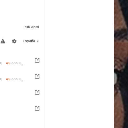
España
 €
4K
6.99 €
 €
4K
6.99 €