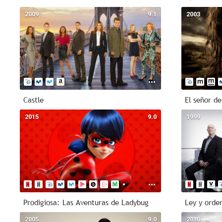
2009
9.1
2003
Castle
2015
9.0
1999
Prodigiosa: Las Aventuras de Ladybug
2005
9.0
2010