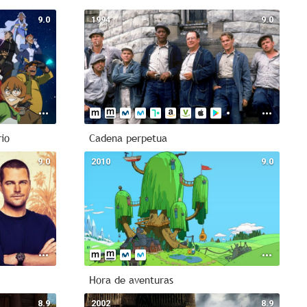
2007
9.0
1994
9.0
usia
2015
e TV
1967
2026
ción
h
rio
Cadena perpetua
triga
9.0
2010
9.0
Hora de aventuras
8.9
2002
8.9