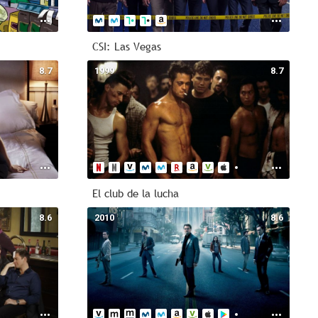
CSI: Las Vegas
8.7
1999
8.7
El club de la lucha
8.6
2010
8.6