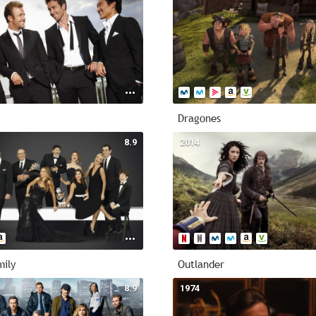
Dragones
8.9
2014
ily
Outlander
8.9
1974