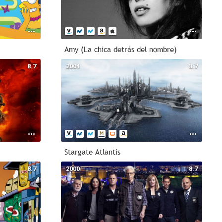
Amy (La chica detrás del nombre)
8.7
2004
8.7
Stargate Atlantis
8.7
2000
8.7