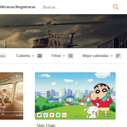
tificarse/Registrarse
Cubierta
Filtrar
Mejor valoradas
ulas
ries
paña
9.1
1992
9.1
ción
nce
rror
antil
2019
ales
nime
Shin Chan