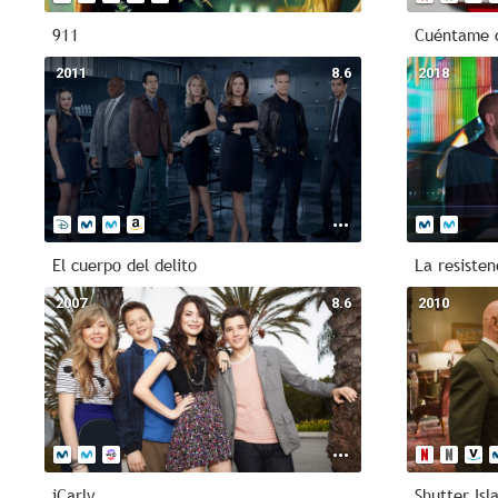
911
Cuéntame 
2011
8.6
2018
El cuerpo del delito
La resisten
2007
8.6
2010
iCarly
Shutter Isl