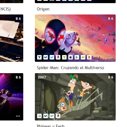
(NCIS)
Origen
8.6
2023
8.6
Spider-Man: Cruzando el Multiverso
8.6
2007
8.6
Phineas y Ferb