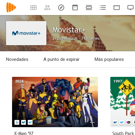
Movistar+
2423 Películas · 713 Series
Novedades
A punto de expirar
Más populares
2024
9.1
1997
X-Men '97
South Park