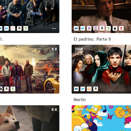
D.
El padrino. Parte II
8.8
2008
Merlín
8.8
1989