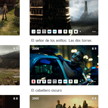
El señor de los anillos: Las dos torres
8.9
2008
8.9
El caballero oscuro
8.8
2005
8.8