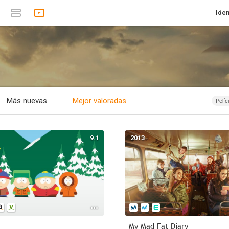
Iden
Más nuevas
Mejor valoradas
Pelíc
Se
Es
9.1
2013
Anima
Roma
Te
Inf
1874 - 
Document
A
My Mad Fat Diary