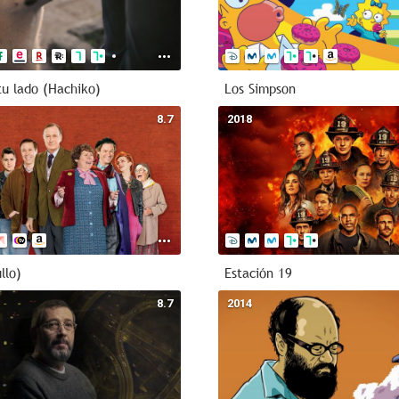
tu lado (Hachiko)
Los Simpson
8.7
2018
llo)
Estación 19
8.7
2014