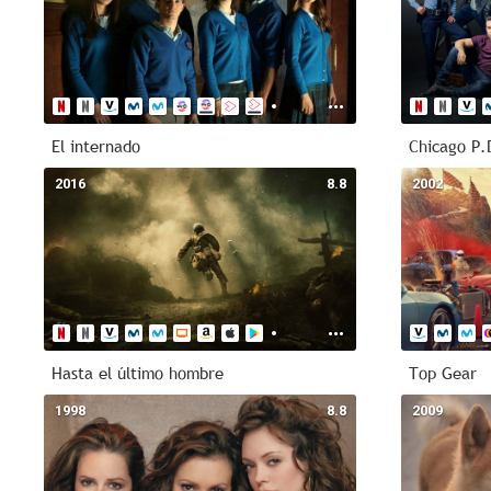
El internado
Chicago P.
2016
8.8
2002
Hasta el último hombre
Top Gear
1998
8.8
2009