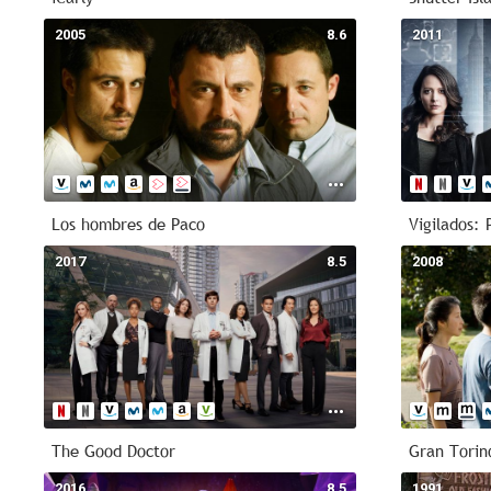
2005
8.6
2011
Los hombres de Paco
Vigilados: 
2017
8.5
2008
The Good Doctor
Gran Torin
2016
8.5
1991