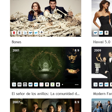
Bones
Hawai 5.0
2001
8.9
2009
El señor de los anillos: La comunidad del anillo
Modern Fam
2007
8.9
2014