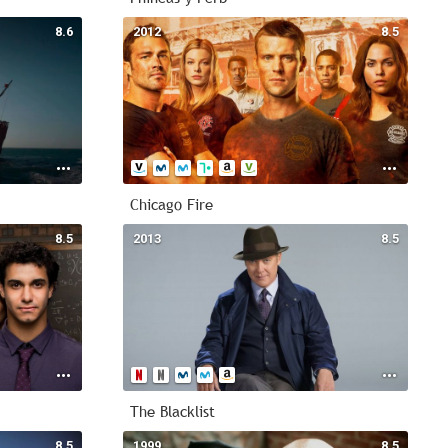
8.6
2012
8.5
Chicago Fire
8.5
2013
8.5
The Blacklist
8.5
1999
8.5