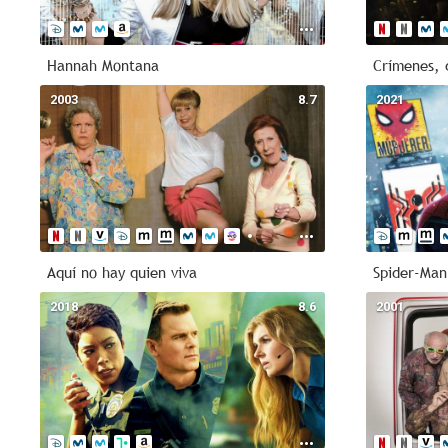
Hannah Montana
Crímenes, 
2003
8.7
2021
Aquí no hay quien viva
Spider-Ma
2018
8.6
2001