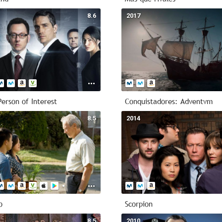
8.6
2017
Person of Interest
Conquistadores: Adventvm
8.5
2014
o
Scorpion
8.5
2010