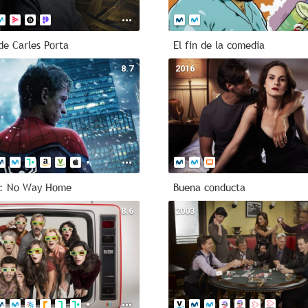
de Carles Porta
El fin de la comedia
8.7
2016
n: No Way Home
Buena conducta
8.6
2003