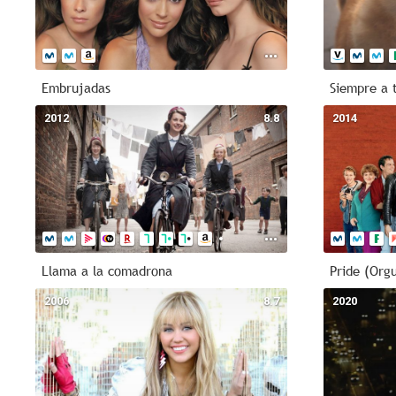
Embrujadas
Siempre a 
2012
8.8
2014
Llama a la comadrona
Pride (Orgu
2006
8.7
2020