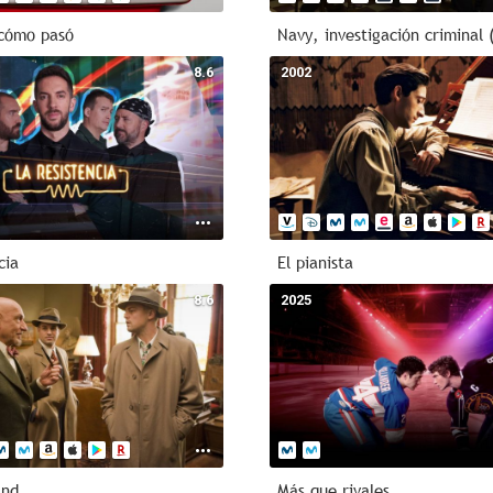
cómo pasó
Navy, investigación criminal 
8.6
2002
cia
El pianista
8.6
2025
and
Más que rivales