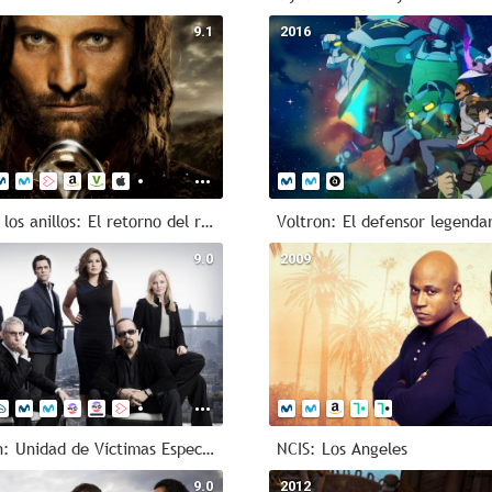
1874 - 
9.1
2016
R
1874 - 
Serie d
1m
Ac
40m - 1
El señor de los anillos: El retorno del rey
Voltron: El defensor legenda
20m
In
9.0
2009
Ley y orden: Unidad de Víctimas Especiales
NCIS: Los Angeles
9.0
2012