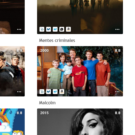
Mentes criminales
8.8
2000
8.8
Malcolm
8.8
2015
8.8