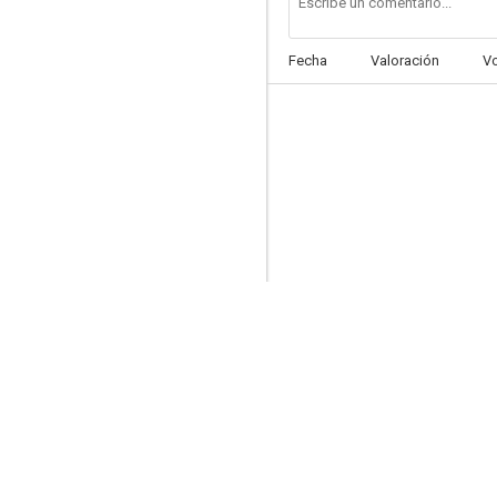
Fecha
Valoración
V
Juego sucio (Infernal Affairs)
7.0
Life Without Principle
6.3