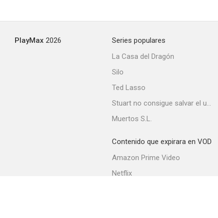
Accidente
PlayMax
2026
Series populares
--
La Casa del Dragón
Silo
Ted Lasso
Stuart no consigue salvar el universo
Muertos S.L.
Contenido que expirara en VOD
Triangle
Amazon Prime Video
--
Netflix
Filmin
Movistar+