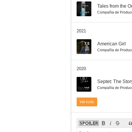
--
Tales from the O
Compañía de Produc
Ciudad de vida y muerte
2021
7.3
7.5
American Girl
Compañía de Produc
2020
--
Septet: The Sto
Compañía de Produc
Legend of the Fist: The Return of Chen Zhen
Ver todo
7.3