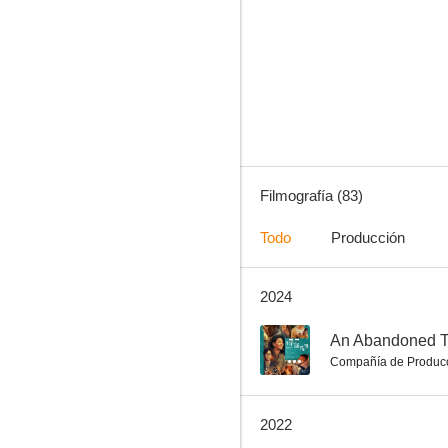
Jackie Chan: El especialista
8.0
Filmografía (83)
Todo
Producción
2024
The Sniper
7.5
--
An Abandoned 
Compañía de Produc
2022