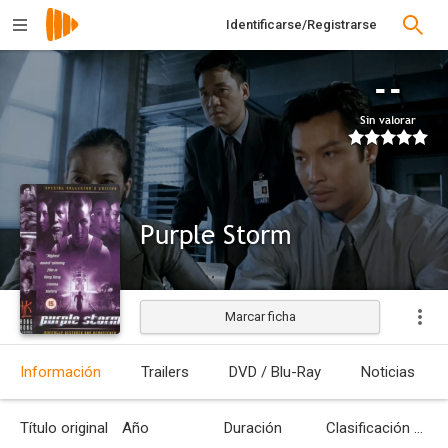
Identificarse/Registrarse
--
Sin valorar
Purple Storm
Marcar ficha
Estrenada
Información
Trailers
DVD / Blu-Ray
Noticias
Título original
Año
Duración
Clasificación por edades