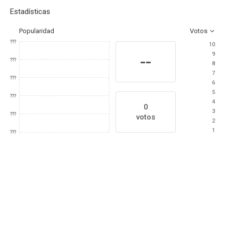
Estadísticas
Popularidad
Votos
???
10
9
--
???
8
7
???
6
5
???
4
0
3
???
votos
2
1
???