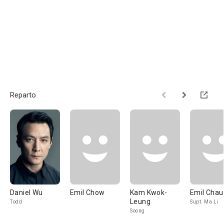
Reparto
Daniel Wu
Emil Chow
Kam Kwok-
Emil Chau
Leung
Todd
Supt. Ma Li
Soong