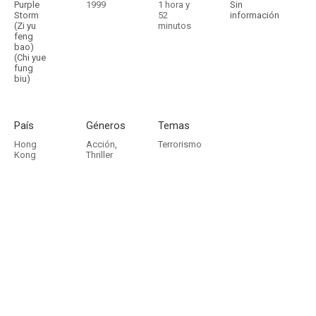
Purple
1999
1 hora y
Sin
Storm
52
información
(Zi yu
minutos
feng
bao)
(Chi yue
fung
biu)
País
Géneros
Temas
Hong
Acción
,
Terrorismo
Kong
Thriller