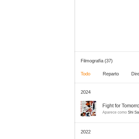
Raging Fire
6.4
Filmografía (37)
Todo
Reparto
Dir
2024
El mito
4.3
--
Fight for Tomorr
Aparece como
Shi Sa
2022