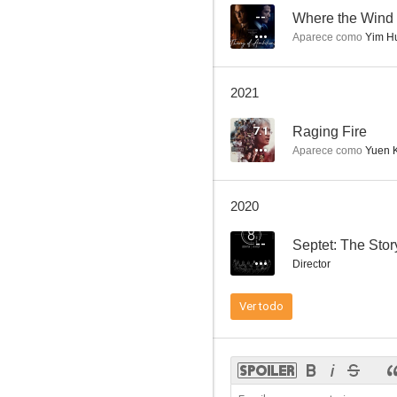
--
Where the Wind
Aparece como
Yim H
Lucha inmortal
2021
--
7.1
Raging Fire
Aparece como
Yuen 
2020
--
Septet: The Sto
Director
Man on the Edge
Ver todo
--