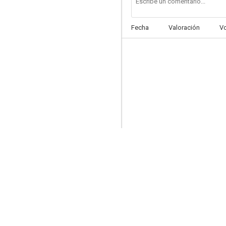
Fecha
Valoración
V
The Fatal Raid
--
Dealer / Healer
--