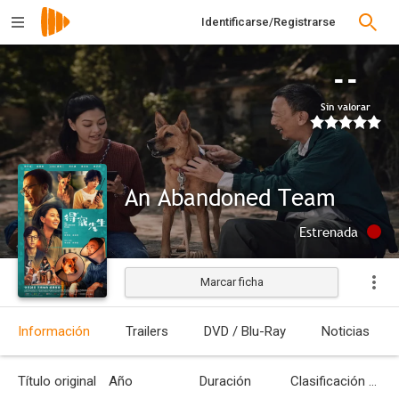
Identificarse/Registrarse
--
Sin valorar
An Abandoned Team
Estrenada
Marcar ficha
Información
Trailers
DVD / Blu-Ray
Noticias
Título original
Año
Duración
Clasificación por edades