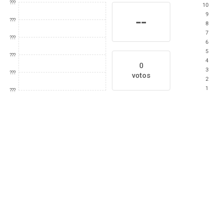
???
10
9
--
???
8
7
???
6
5
???
4
0
3
???
votos
2
1
???