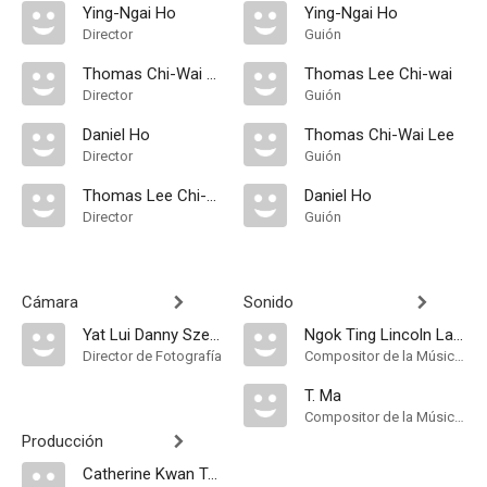
Ying-Ngai Ho
Ying-Ngai Ho
Director
Guión
Thomas Chi-Wai Lee
Thomas Lee Chi-wai
Director
Guión
Daniel Ho
Thomas Chi-Wai Lee
Director
Guión
Thomas Lee Chi-wai
Daniel Ho
Director
Guión
Cámara
Sonido
Yat Lui Danny Szeto
Ngok Ting Lincoln Lam
Director de Fotografía
Compositor de la Música Original
T. Ma
Compositor de la Música Original
Producción
Catherine Kwan Tung-Tiu