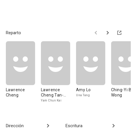
Reparto
Lawrence
Lawrence
Amy Lo
Ching-Yi 
Cheng
Cheng Tan-
Wong
Una Tang
Shui
Yam Chun Kai
Dirección
Escritura