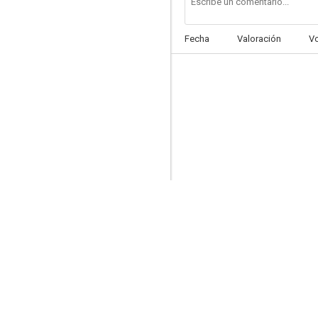
Fecha
Valoración
V
Lost in Hong Kong
--
Hi, Fidelity
--