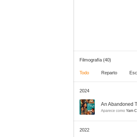
Mendigo a la fuerza
3.0
Filmografía (40)
Todo
Reparto
Esc
2024
The Eye: Infinity
--
--
An Abandoned 
Aparece como
Yam C
2022