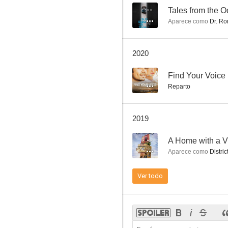
--
Tales from the O
Aparece como
Dr. Ro
Find Your Voice
2020
--
--
Find Your Voice
Reparto
2019
--
A Home with a 
Aparece como
Distric
29+1
Ver todo
--