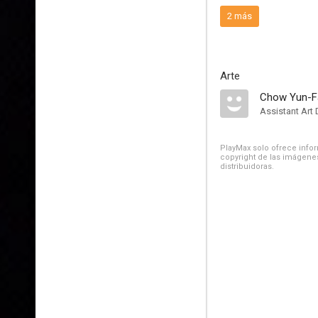
2 más
Arte
Chow Yun-F
Assistant Art 
PlayMax solo ofrece inform
copyright de las imágenes
distribuidoras.