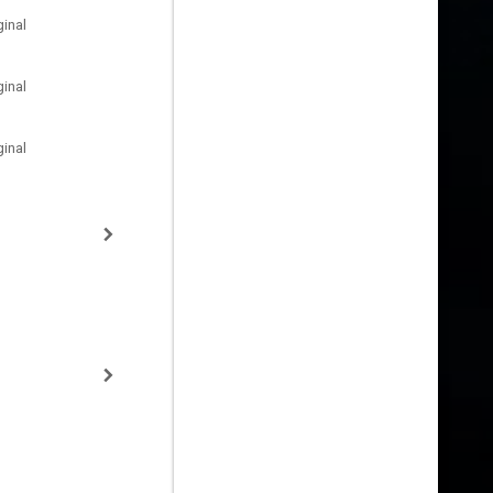
inal
inal
inal