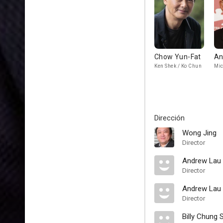
Chow Yun-Fat
An
Ken Shek / Ko Chun
Mic
Dirección
Wong Jing
Director
Andrew Lau
Director
Andrew Lau
Director
Billy Chung 