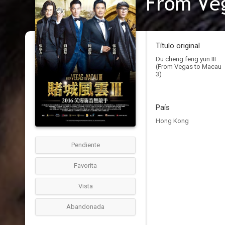
From Veg
Título original
Du cheng feng yun III
(From Vegas to Macau
3)
País
Hong Kong
Pendiente
Favorita
Vista
Abandonada