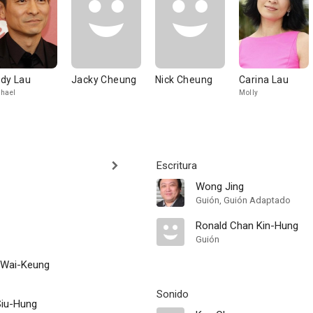
dy Lau
Jacky Cheung
Nick Cheung
Carina Lau
hael
Molly
Escritura
Wong Jing
Guión, Guión Adaptado
Ronald Chan Kin-Hung
Guión
 Wai-Keung
Sonido
Siu-Hung