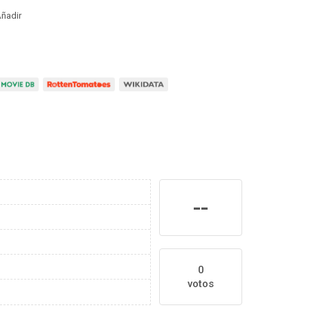
ñadir
--
0
votos