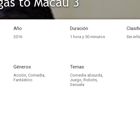
as to Macau 3
Año
Duración
Clasif
2016
1 hora y 50 minutos
Sin inf
Géneros
Temas
Acción
,
Comedia
,
Comedia absurda
,
Fantástico
Juego
,
Robots
,
Secuela