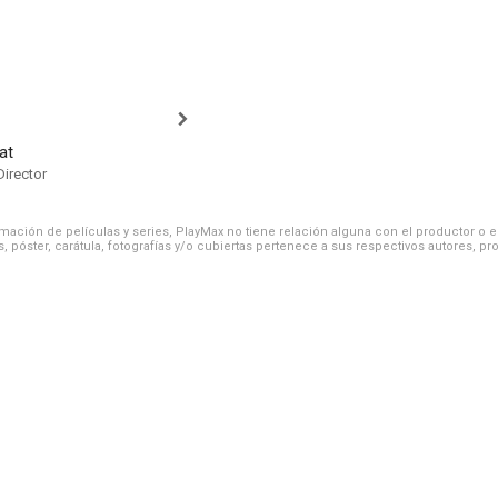
at
Director
ación de películas y series, PlayMax no tiene relación alguna con el productor o el d
, póster, carátula, fotografías y/o cubiertas pertenece a sus respectivos autores, pr