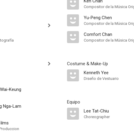
Ken Chan
Compositor de la Música Orig
Yu-Peng Chen
Compositor de la Música Orig
Comfort Chan
tografía
Compositor de la Música Orig
Costume & Make-Up
Kenneth Yee
Diseño de Vestuario
 Wai-Keung
Equipo
g Nga-Lam
Lee Tat-Chiu
Choreographer
Films
Produccion