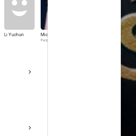
Li Yuchun
Michelle Hu
Elena Kong
Jacky Heu
Purple / Kammy
Lung Ng Jr.