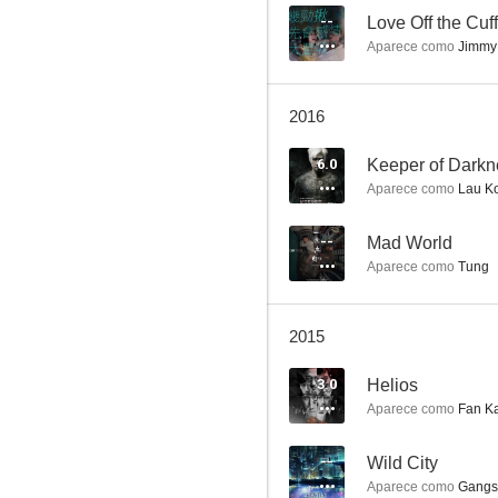
--
Love Off the Cuff
Aparece como
Jimmy
Dragon Tiger Gate
2016
5.8
6.0
Keeper of Darkn
Aparece como
Lau K
--
Mad World
Aparece como
Tung
2015
Escapando del infierno
3.0
Helios
--
Aparece como
Fan K
--
Wild City
Aparece como
Gangs