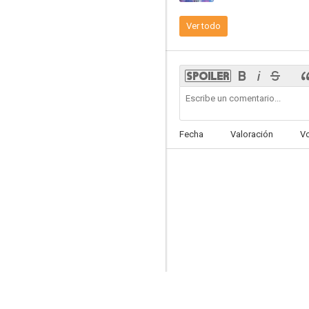
Ver todo
Monster Run
--
Fecha
Valoración
V
The Darkness Keeper
--