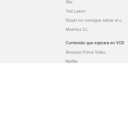
Silo
Ted Lasso
Stuart no consigue salvar el universo
Muertos S.L.
Contenido que expirara en VOD
Amazon Prime Video
Netflix
Filmin
Movistar+
Movistar+ Fibra