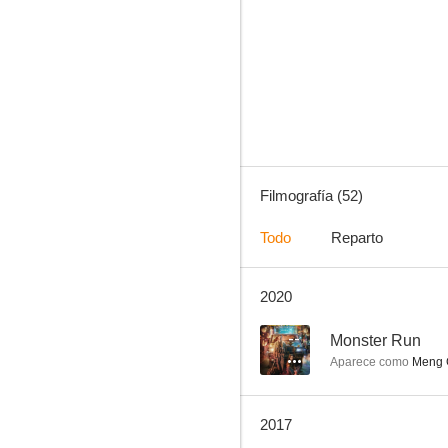
Juego sucio (Infernal Affairs)
6.3
Filmografía (52)
Todo
Reparto
2020
Invisible Target (Punto de impacto)
6.1
--
Monster Run
Aparece como
Meng 
2017