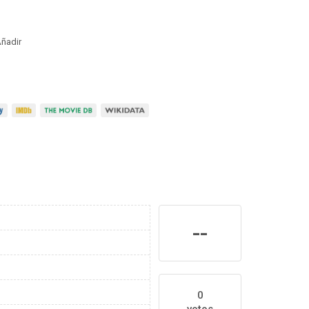
ñadir
--
0