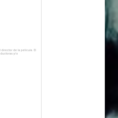
irector de la película. El
oductoras y/o