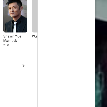
Shawn Yue
Wu Chien-Lien
Edison Chen
Eric Tsang
Man-Lok
Turbo
Wing