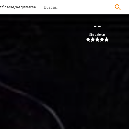
tificarse/Registrarse
--
Sin valorar