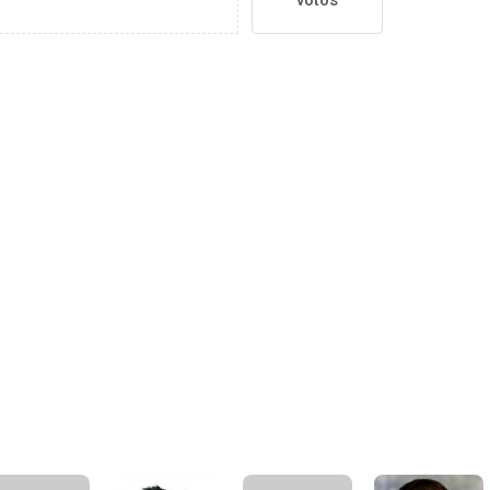
votos