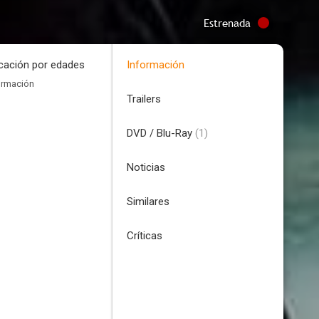
Estrenada
icación por edades
Información
ormación
Trailers
DVD / Blu-Ray
(1)
Noticias
Similares
Críticas