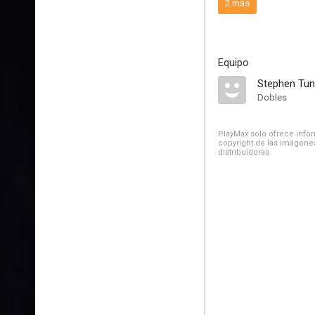
2 más
Equipo
Stephen Tun
Dobles
PlayMax solo ofrece inform
copyright de las imágenes
distribuidoras.