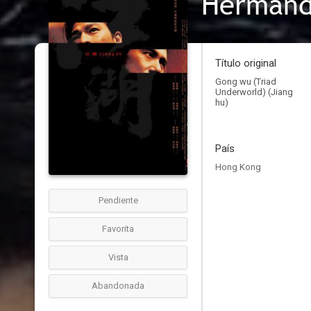
Hermand
Título original
Gong wu (Triad
Underworld) (Jiang
hu)
País
Hong Kong
Pendiente
Favorita
Vista
Abandonada