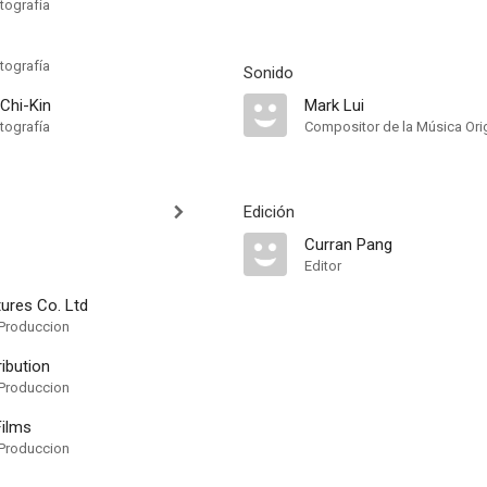
tografía
tografía
Sonido
Chi-Kin
Mark Lui
tografía
Compositor de la Música Orig
Edición
Curran Pang
Editor
ures Co. Ltd
Produccion
ribution
Produccion
Films
Produccion