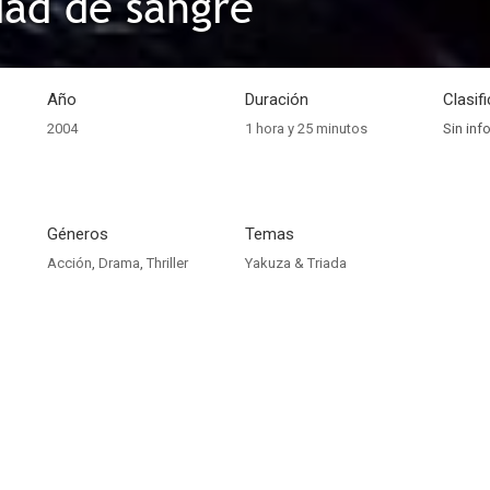
ad de sangre
Año
Duración
Clasif
2004
1 hora y 25 minutos
Sin inf
Géneros
Temas
Acción
,
Drama
,
Thriller
Yakuza & Triada