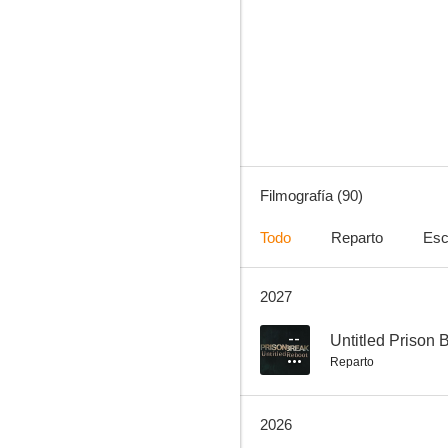
A dos metros bajo tierra
8.0
Filmografía (90)
Todo
Reparto
Esc
2027
Farscape
7.7
--
Untitled Prison
Reparto
2026