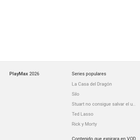
There There
--
PlayMax
2026
Series populares
La Casa del Dragón
Silo
The Cold Lands
Stuart no consigue salvar el universo
--
Ted Lasso
Rick y Morty
Contenido que expirara en VOD