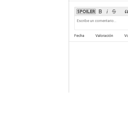
Almost Human
Fecha
Valoración
V
7.1
Expediente Warren: El último rito
6.7