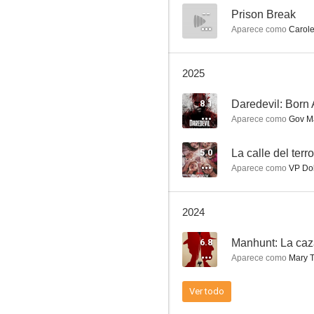
--
Prison Break
Aparece como
Carole
Expediente Warren: The Conjuring
2025
7.6
8.1
Daredevil: Born
Aparece como
Gov Ma
5.0
La calle del terro
Aparece como
VP Dol
2024
Four Rooms
6.8
Manhunt: La caz
7.2
Aparece como
Mary T
Ver todo