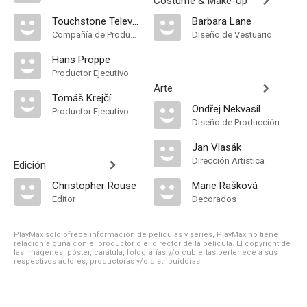
Costume & Make-Up
Touchstone Television
Barbara Lane
Compañía de Produccion
Diseño de Vestuario
Hans Proppe
Productor Ejecutivo
Arte
Tomáš Krejčí
Ondřej Nekvasil
Productor Ejecutivo
Diseño de Producción
Jan Vlasák
Dirección Artística
Edición
Christopher Rouse
Marie Rašková
Editor
Decorados
PlayMax solo ofrece información de películas y series, PlayMax no tiene
relación alguna con el productor o el director de la película. El copyright de
las imágenes, póster, carátula, fotografías y/o cubiertas pertenece a sus
respectivos autores, productoras y/o distribuidoras.