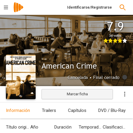
Identificarse/Registrarse
7.9
34 votos
American Crime
Cancelada • Final cerrado
Marcar ficha
Información
Trailers
Capítulos
DVD / Blu-Ray
Título original
Año
Duración
Temporadas
Clasificación por edades