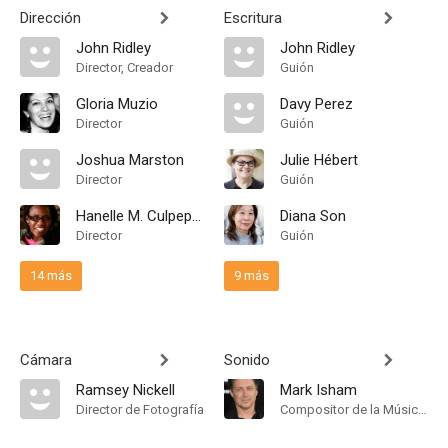
Dirección
Escritura
John Ridley
John Ridley
Director, Creador
Guión
Gloria Muzio
Davy Perez
Director
Guión
Joshua Marston
Julie Hébert
Director
Guión
Hanelle M. Culpepper
Diana Son
Director
Guión
14 más
9 más
Cámara
Sonido
Ramsey Nickell
Mark Isham
Director de Fotografía
Compositor de la Música Original