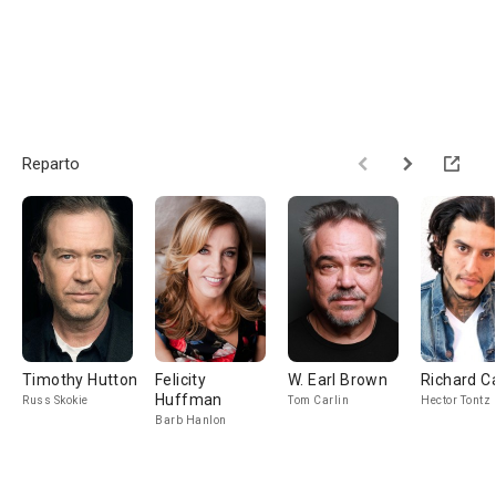
Reparto
Timothy Hutton
Felicity
W. Earl Brown
Richard C
Huffman
Russ Skokie
Tom Carlin
Hector Tontz
Barb Hanlon