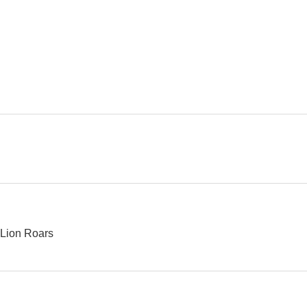
Vivir para gozar
Belinda
La senda de
7.6
7.6
La mujer maravilla
La mujer biónica
7.0
6.9
Lion Roars