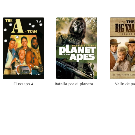
7.6
6.7
El equipo A
Batalla por el planeta de los simios
Valle de pa
8.1
8.0