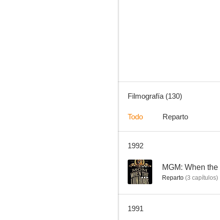
La casa de la pradera
7.7
Filmografía (130)
Todo
Reparto
1992
Kung Fu
7.0
--
MGM: When the 
Reparto
(
3
capítulos
)
1991