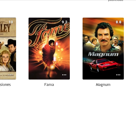
10
9.2
8.8
siones
Fama
Magnum
8.0
7.9
7.8