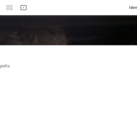
Iden
rafía.