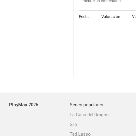
Fecha
Valoración
V
La historia de Hollywood
--
PlayMax
2026
Series populares
Camilo
La Casa del Dragón
--
Silo
Ted Lasso