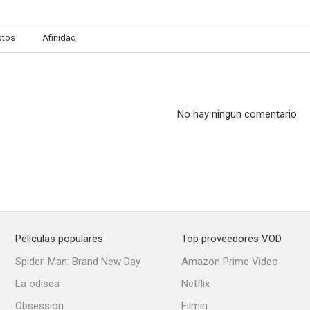
otos
Afinidad
Don Camilo
Más allá de la ley
Lime St
--
--
No hay ningun comentario.
Peliculas populares
Top proveedores VOD
El contacto Devlin
De ratones y hombres
Califor
Spider-Man: Brand New Day
Amazon Prime Video
--
--
La odisea
Netflix
Obsession
Filmin