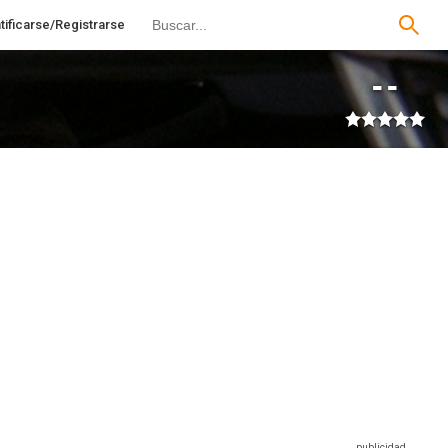
tificarse/Registrarse
--