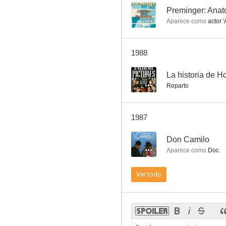
--
Preminger: Anat
Aparece como
actor '
Galáctica: Estrella de combate (Battlestar Galactica)
1988
6.5
--
La historia de H
Reparto
1987
--
Don Camilo
Aparece como
Doc
La maldición de Damien (La profecía 2)
Ver todo
--