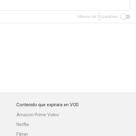
Mínimo de
50
palabras
reet
Don Camilo
En busca de amores perdidos
--
--
--
Contenido que expirara en VOD
nia
Trapper John, M.D.
Greatest Heroes of the Bible
Amazon Prime Video
--
--
--
Netflix
Filmin