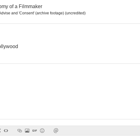
omy of a Filmmaker
Advise and 'Consent' (archive footage) (uncredited)
La ley de Los Ángeles
A través del espejo
6.0
5.7
ollywood
Phantasma II
Galáctica, el Universo en Guerra
Los insaci
--
--