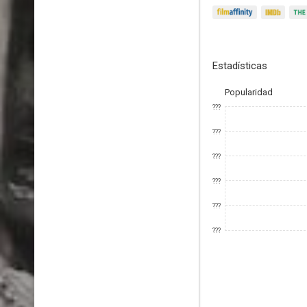
Estadísticas
Popularidad
???
???
???
???
???
???