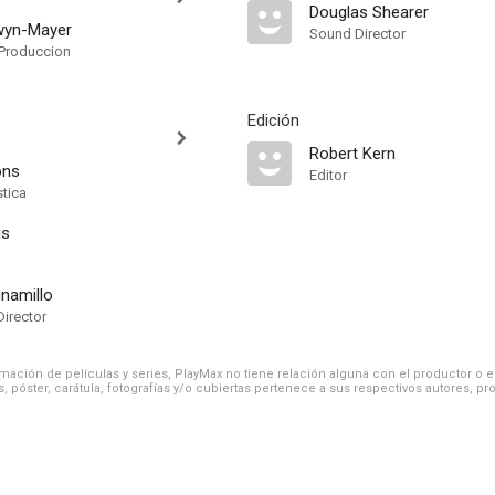
Douglas Shearer
wyn-Mayer
Sound Director
Produccion
Edición
Robert Kern
ons
Editor
stica
is
gnamillo
Director
ación de películas y series, PlayMax no tiene relación alguna con el productor o el d
, póster, carátula, fotografías y/o cubiertas pertenece a sus respectivos autores, pr