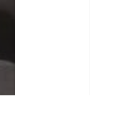
PlayMax
2026
Series populares
La Casa del Dragón
Silo