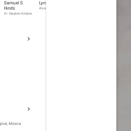
Samuel S.
Lynne Carver
Emma Dunn
Walter
Hinds
Kingsford
Alice Raymond
Mrs. Martha Kildare
Dr. Stephen Kildare
Dr. Walter Ca
inal, Música