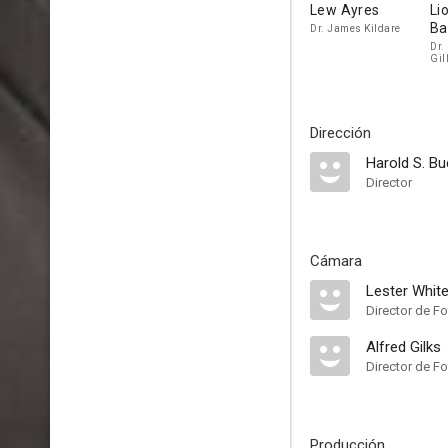
Lew Ayres
Li
Ba
Dr. James Kildare
Dr.
Gil
Dirección
Harold S. B
Director
Cámara
Lester Whit
Director de Fo
Alfred Gilks
Director de Fo
Producción