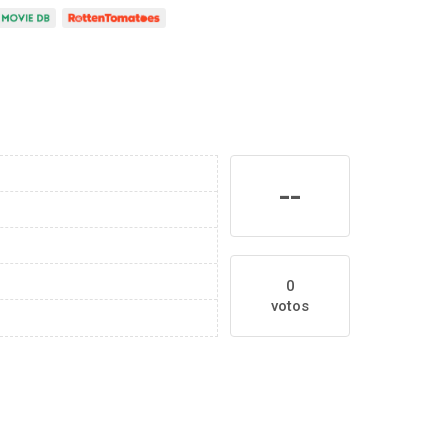
--
0
votos