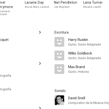
onel
Laraine Day
Nat Pendleton
Lana Turner
rrymore
Nurse Mary Lamont
Joe Wayman
Rosalie Lewett
 Leonard
lespie
Escritura
ucquet
Harry Ruskin
Guión, Guión Adaptado
Willis Goldbeck
Guión, Guión Adaptado
Max Brand
e
Guión, Historia
tografía
tografía
Sonido
David Snell
Compositor de la Música Orig