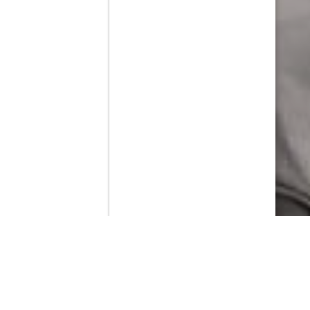
Contenido que expirara en VOD
Amazon Prime Video
Netflix