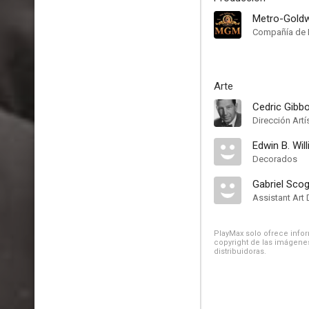
Metro-Gold
Compañía de 
Arte
Cedric Gibb
Dirección Artí
Edwin B. Will
Decorados
Gabriel Sco
Assistant Art 
PlayMax solo ofrece inform
copyright de las imágenes
distribuidoras.