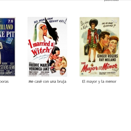
7.0
7.0
7.0
boras
Me casé con una bruja
El mayor y la menor
--
--
--