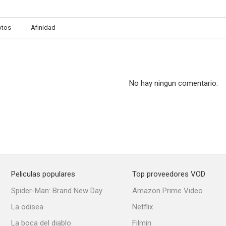
otos
Afinidad
The Gangster
Dark Delusion
Between Tw
--
--
No hay ningun comentario.
Peliculas populares
Top proveedores VOD
Dr. Gillespie's Criminal Case
Whispering Footsteps
All by My
Spider-Man: Brand New Day
Amazon Prime Video
--
--
La odisea
Netflix
La boca del diablo
Filmin