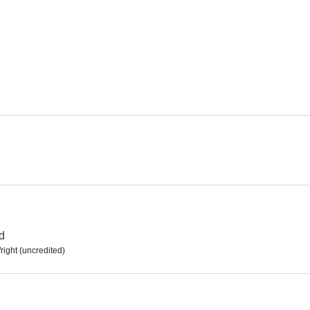
Cena de Navidad
El pequeño Abner
Cena de N
--
--
Pájaros de acero
La diabla (She Devil)
The Way to 
--
--
d
ight (uncredited)