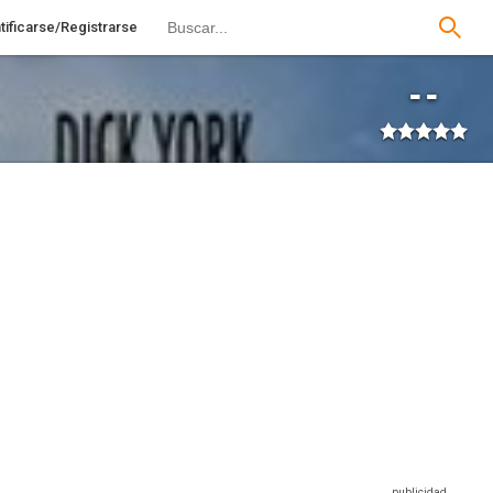
tificarse/Registrarse
--