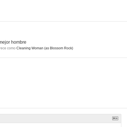
ters
La chica del FBI
Memorias de un Don Juan
--
--
--
mejor hombre
rece como
Cleaning Woman (as Blossom Rock)
 Manhattan
No te fíes de tu marido
Cita en Nochebuena
--
--
--