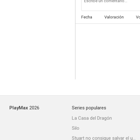
Fecha
Valoración
V
A Electra le sienta bien el luto
--
PlayMax
2026
Series populares
Make Your Own Bed
La Casa del Dragón
--
Silo
Stuart no consigue salvar el universo