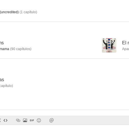
(uncredited)
(
1
capítulo
)
Una chica de pueblo
La estrella
Gang Bus
--
--
ms
5.0
El 
dmama
(
90
capítulos
)
Apa
as
capítulo
)
Alimony
The Life of Riley
The Girl from
--
--