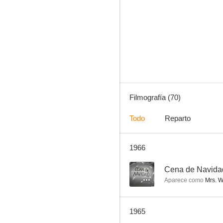
El mejor hombre
--
Filmografía (70)
Todo
Reparto
1966
Sola ante el peligro
--
--
Cena de Navida
Aparece como
Mrs. Wr
1965