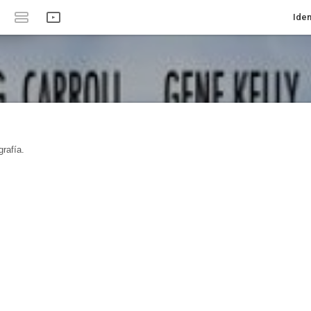
Iden
rafía.