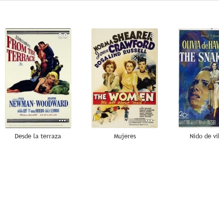
8.0
7.3
Desde la terraza
Mujeres
Nido de ví
4.5
1.5