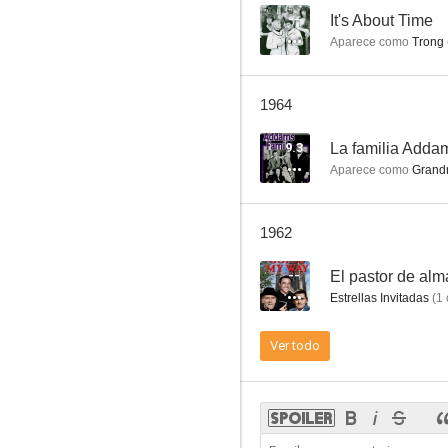
--
It's About Time
Aparece como
Trong 
The Human Jungle
1964
--
9.3
La familia Adda
Aparece como
Gran
1962
--
El pastor de alm
Estrellas Invitadas
(
1
Los escándalos de la profesora
Ver todo
--