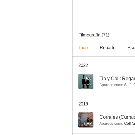
7.4
Filmografía (71)
Todo
Reparto
Esc
2022
El astronauta
7.0
6.0
Tip y Coll: Regar
Aparece como
Self -
2019
--
Corrales (Currai
Aparece como
Coll (a