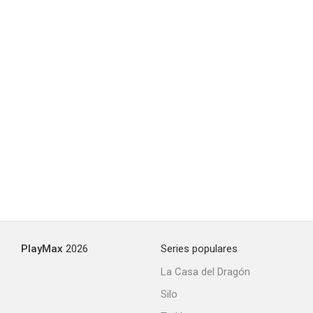
Mónica Stop
--
PlayMax
2026
Series populares
La Casa del Dragón
Silo
Un diablo bajo la almohada