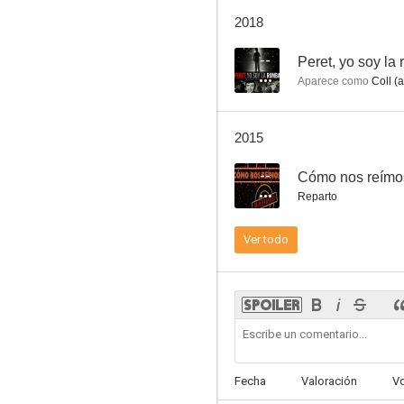
Operación Mata Hari
2018
6.5
--
Peret, yo soy la
Aparece como
Coll (a
2015
--
Cómo nos reímo
Reparto
Juicio de faldas
Ver todo
6.0
Fecha
Valoración
V