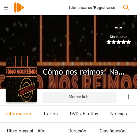
Identificarse/Registrarse
--
Sin valorar
Cómo nos reímos: Navidad
Marcar ficha
Información
Trailers
DVD / Blu-Ray
Noticias
Título original
Año
Duración
Clasificación por edades