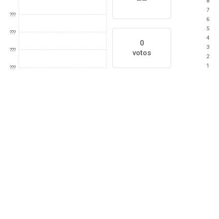
8
7
???
6
5
???
4
0
3
???
votos
2
1
???