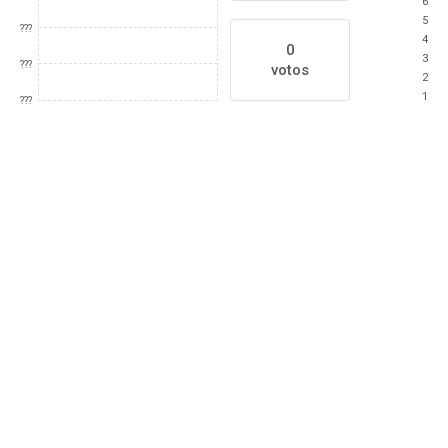
6
5
???
4
0
3
???
votos
2
1
???