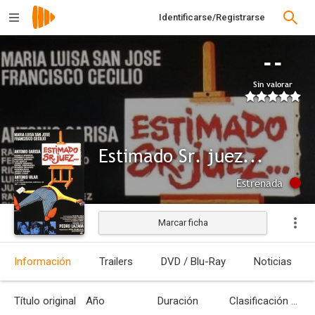
Identificarse/Registrarse
--
Sin valorar
Estimado Sr. juez...
Estrenada
Marcar ficha
Información
Trailers
DVD / Blu-Ray
Noticias
Título original
Año
Duración
Clasificación por edades