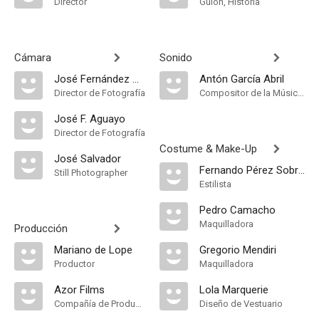
Director
Guión, Historia
Cámara
Sonido
José Fernández Aguayo
Antón García Abril
Director de Fotografía
Compositor de la Música Original, Música
José F. Aguayo
Director de Fotografía
Costume & Make-Up
José Salvador
Fernando Pérez Sobrino
Still Photographer
Estilista
Pedro Camacho
Maquilladora
Producción
Mariano de Lope
Gregorio Mendiri
Productor
Maquilladora
Azor Films
Lola Marquerie
Compañía de Produccion
Diseño de Vestuario