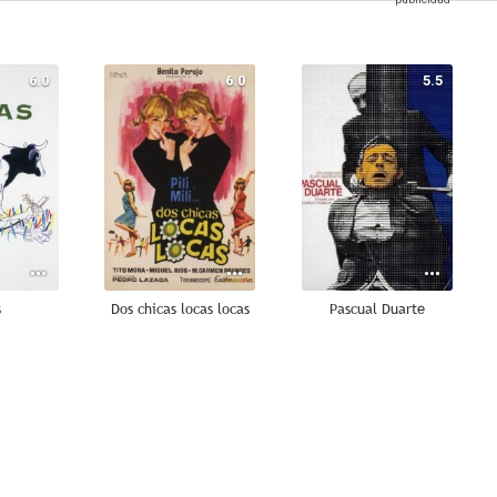
6.0
6.0
5.5
s
Dos chicas locas locas
Pascual Duarte
--
--
--