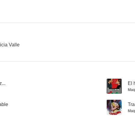
cia Valle
...
--
El 
Maqu
able
--
Tr
Maqu