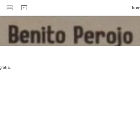
Iden
rafía.