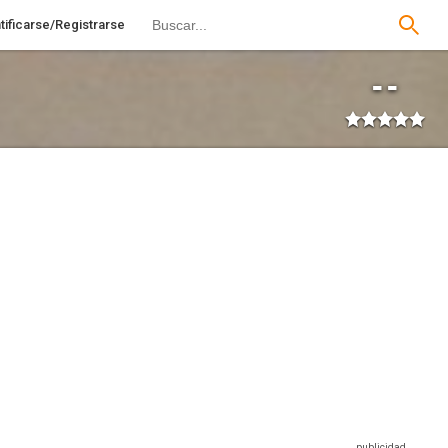
tificarse/Registrarse
--