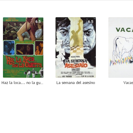
6.5
6.5
Haz la loca... no la guerra
La semana del asesino
Vaca
--
--