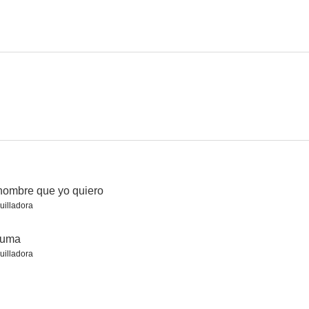
hombre que yo quiero
illadora
auma
illadora