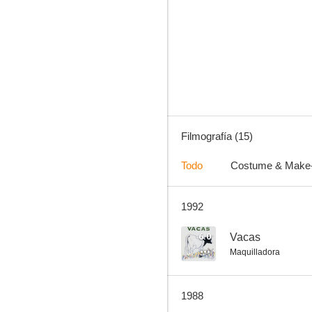
Brumal
--
Filmografía (15)
Todo
Costume & Make
1992
Doña Perfecta
6.0
Vacas
Maquilladora
1988