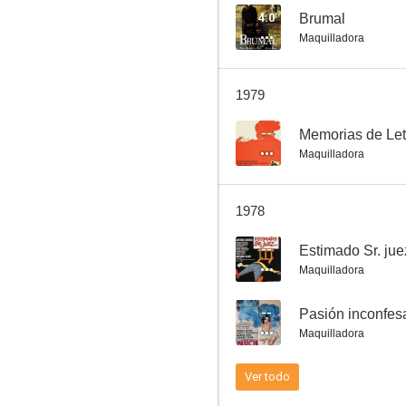
4.0
Brumal
Maquilladora
1979
--
Memorias de Leti
Maquilladora
1978
--
Estimado Sr. juez
Maquilladora
--
Pasión inconfes
Maquilladora
Ver todo