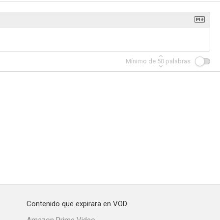
Mínimo de
50
palabras
Contenido que expirara en VOD