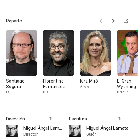
Reparto
Santiago
Florentino
Kira Miró
El Gran
Segura
Fernández
Wyoming
Angie
Isi
Disi
Berdún
Dirección
Escritura
Miguel Ángel Lamata
Miguel Ángel Lamata
Director
Guión