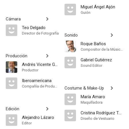
Miguel Ángel Aijón
Guión
Cámara
Teo Delgado
Director de Fotografía
Sonido
Roque Baños
Compositor de la Música Original
Producción
Gabriel Gutiérrez
Andrés Vicente Gómez
Sound Editor
Productor
Iberoamericana
Compañía de Produccion
Costume & Make-Up
María Amaro
Maquilladora
Edición
Cristina Rodríguez Torres
Alejandro Lázaro
Diseño de Vestuario
Editor