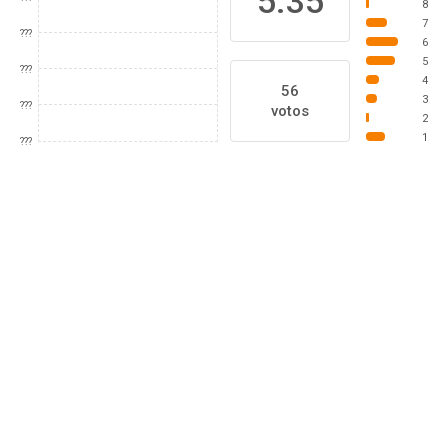
5.35
8
7
???
6
5
???
4
56
3
???
votos
2
1
???