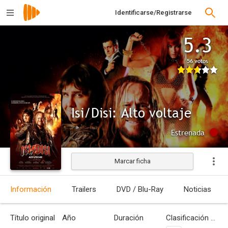
Identificarse/Registrarse
5.3
56 votos
Isi/Disi: Alto voltaje
Estrenada
Marcar ficha
Información
Trailers
DVD / Blu-Ray
Noticias
Título original
Año
Duración
Clasificación por edades