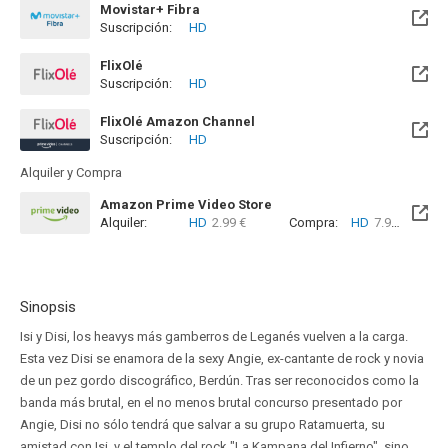
Movistar+ Fibra
Suscripción:
HD
Disponible hasta el Mié, 30 Jun 2027 (Quedan 10 meses)
FlixOlé
Suscripción:
HD
FlixOlé Amazon Channel
Suscripción:
HD
Alquiler y Compra
Amazon Prime Video Store
Alquiler:
HD
2.99 €
Compra:
HD
7.99 €
Sinopsis
Isi y Disi, los heavys más gamberros de Leganés vuelven a la carga.
Esta vez Disi se enamora de la sexy Angie, ex-cantante de rock y novia
de un pez gordo discográfico, Berdún. Tras ser reconocidos como la
banda más brutal, en el no menos brutal concurso presentado por
Angie, Disi no sólo tendrá que salvar a su grupo Ratamuerta, su
amistad con Isi, y el templo del rock "La Kampana del Infierno", sino