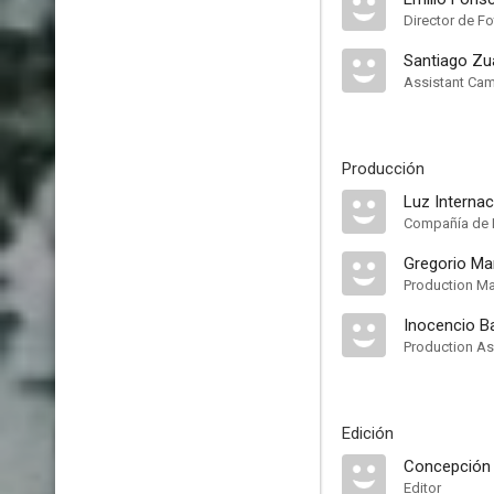
Director de Fo
Santiago Z
Assistant Ca
Producción
Luz Internac
Compañía de 
Gregorio M
Production M
Inocencio B
Production As
Edición
Concepción 
Editor