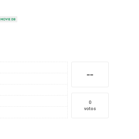
--
0
votos