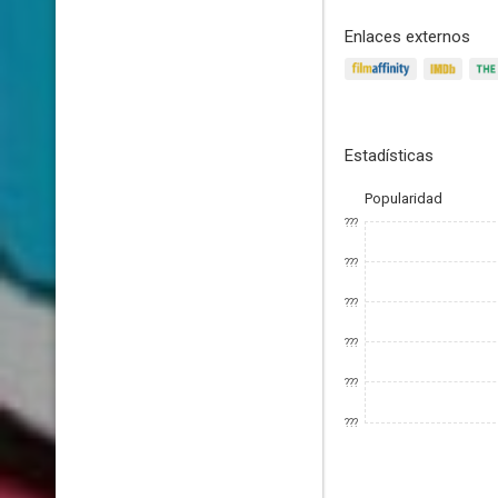
Enlaces externos
Estadísticas
Popularidad
???
???
???
???
???
???