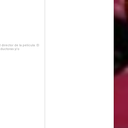
irector de la película. El
oductoras y/o