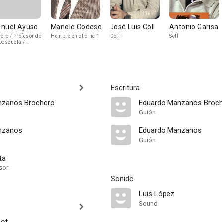
nuel Ayuso
Manolo Codeso
José Luis Coll
Antonio Garisa
ero / Profesor de
Hombre en el cine 1
Coll
Self
oescuela /
epcionista /
do 2
Escritura
nzanos Brochero
Eduardo Manzanos Broc
Guión
nzanos
Eduardo Manzanos
Guión
ta
sor
Sonido
Luis López
Sound
cot