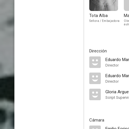
Tota Alba
Ma
Señora / Embajadora
Obr
aut
Rec
Mu
Dirección
Eduardo Ma
Director
Eduardo Ma
Director
Gloria Argue
Script Supervi
Cámara
Emilio Foris