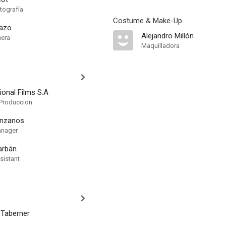
tografía
Costume & Make-Up
uazo
Alejandro Millón
mera
Maquilladora
ional Films S.A
Produccion
anzanos
anager
arbán
sistant
Taberner