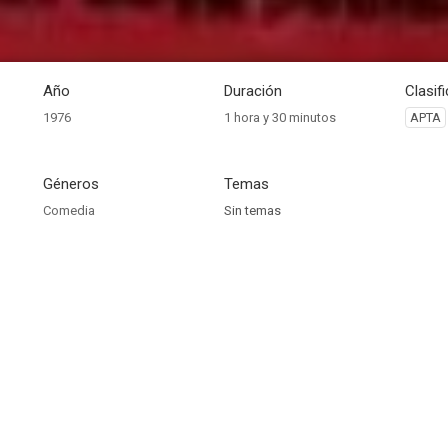
Año
Duración
Clasif
1976
1 hora y 30 minutos
APTA
Géneros
Temas
Comedia
Sin temas