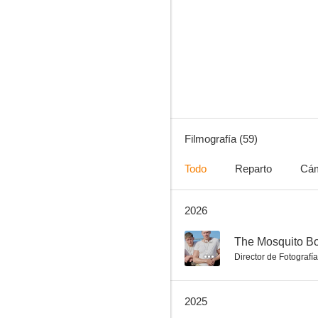
Érase una vez el Oeste
7.8
Filmografía (59)
Todo
Reparto
Cá
2026
El único superviviente
7.7
--
The Mosquito B
Director de Fotografía
2025