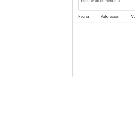
Fecha
Valoración
V
Transformers: El último caballero
7.0
Transformers: La venganza de los caídos
6.8