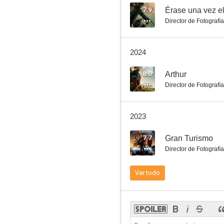
7.9
Érase una vez e
Director de Fotografía
Día de patriotas
2024
7.3
8.0
Arthur
Director de Fotografía
2023
7.7
Gran Turismo
Director de Fotografía
Pesadillas
Ver todo
7.1