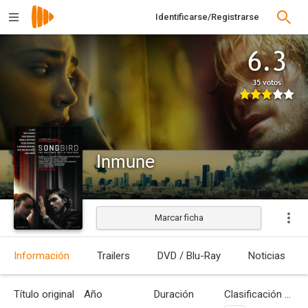
Identificarse/Registrarse
6.3
35 votos
Inmune
Marcar ficha
Estrenada
Información
Trailers
DVD / Blu-Ray
Noticias
Título original
Año
Duración
Clasificación por edades