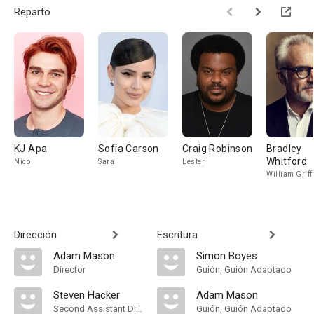
Reparto
KJ Apa
Sofia Carson
Craig Robinson
Bradley
Whitford
Nico
Sara
Lester
William Griff
Dirección
Escritura
Adam Mason
Simon Boyes
Director
Guión, Guión Adaptado
Steven Hacker
Adam Mason
Second Assistant Director
Guión, Guión Adaptado