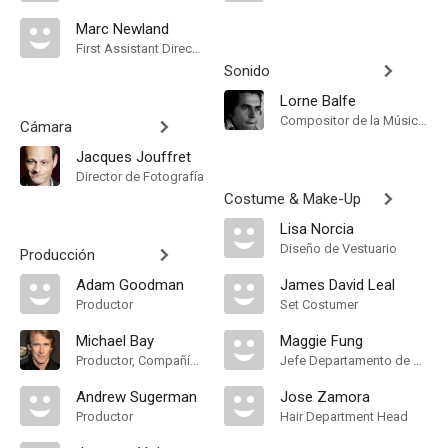
Marc Newland
First Assistant Director
Sonido
Lorne Balfe
Compositor de la Música Original
Cámara
Jacques Jouffret
Director de Fotografía
Costume & Make-Up
Lisa Norcia
Diseño de Vestuario
Producción
Adam Goodman
James David Leal
Productor
Set Costumer
Michael Bay
Maggie Fung
Productor, Compañía de Produccion
Jefe Departamento de Maquillaje
Andrew Sugerman
Jose Zamora
Productor
Hair Department Head