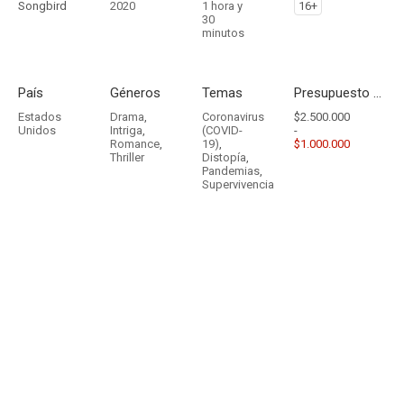
Songbird
2020
1 hora y
16+
30
minutos
País
Géneros
Temas
Presupuesto - Ingresos
Estados
Drama
,
Coronavirus
$2.500.000
Unidos
Intriga
,
(COVID-
-
Romance
,
19)
,
$1.000.000
Thriller
Distopía
,
Pandemias
,
Supervivencia