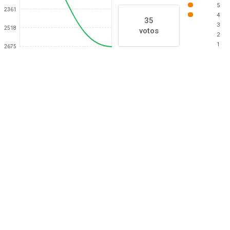
5
2361
4
35
3
2518
votos
2
1
2675