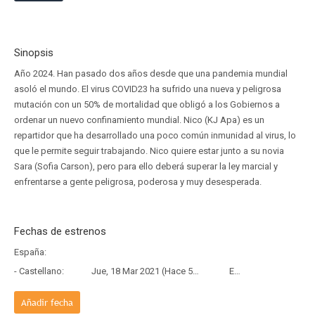
Sinopsis
Año 2024. Han pasado dos años desde que una pandemia mundial
asoló el mundo. El virus COVID23 ha sufrido una nueva y peligrosa
mutación con un 50% de mortalidad que obligó a los Gobiernos a
ordenar un nuevo confinamiento mundial. Nico (KJ Apa) es un
repartidor que ha desarrollado una poco común inmunidad al virus, lo
que le permite seguir trabajando. Nico quiere estar junto a su novia
Sara (Sofia Carson), pero para ello deberá superar la ley marcial y
enfrentarse a gente peligrosa, poderosa y muy desesperada.
Fechas de estrenos
España:
- Castellano:
Jue, 18 Mar 2021 (Hace 5 años y 4 meses)
Estreno
Añadir fecha