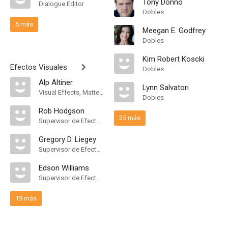
Tony Donno
Dialogue Editor
Dobles
5 más
Meegan E. Godfrey
Dobles
Kim Robert Koscki
Efectos Visuales
Dobles
Alp Altiner
Lynn Salvatori
Visual Effects, Matte Painter
Dobles
Rob Hodgson
25 más
Supervisor de Efectos Visuales
Gregory D. Liegey
Supervisor de Efectos Visuales
Edson Williams
Supervisor de Efectos Visuales
19 más