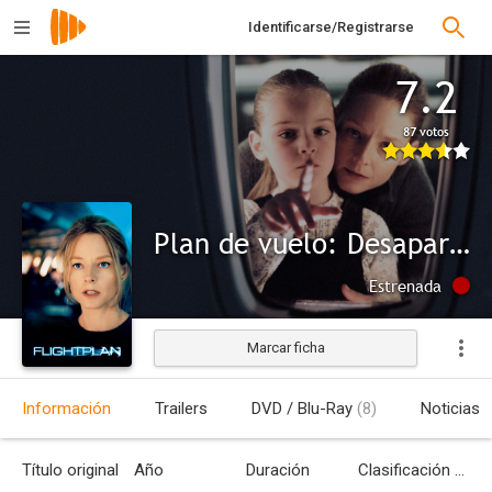
Identificarse/Registrarse
7.2
87 votos
Plan de vuelo: Desaparecida
Estrenada
Marcar ficha
Información
Trailers
DVD / Blu-Ray
(8)
Noticias
Título original
Año
Duración
Clasificación por edades