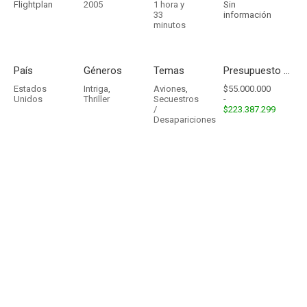
Flightplan
2005
1 hora y
Sin
33
información
minutos
País
Géneros
Temas
Presupuesto - Ingresos
Estados
Intriga
,
Aviones
,
$55.000.000
Unidos
Thriller
Secuestros
-
/
$223.387.299
Desapariciones