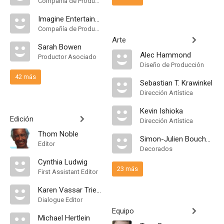
Compañía de Produccion
Imagine Entertainment
Compañía de Produccion
Arte
Sarah Bowen
Alec Hammond
Productor Asociado
Diseño de Producción
42 más
Sebastian T. Krawinkel
Dirección Artística
Kevin Ishioka
Edición
Dirección Artística
Thom Noble
Simon-Julien Boucherie
Editor
Decorados
Cynthia Ludwig
23 más
First Assistant Editor
Karen Vassar Triest
Dialogue Editor
Equipo
Michael Hertlein