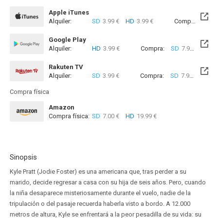
Apple iTunes
Alquiler:
SD
3.99 €
HD
3.99 €
Compra:
SD
7
Google Play
Alquiler:
HD
3.99 €
Compra:
SD
7.99 €
HD
8
Rakuten TV
Alquiler:
SD
3.99 €
Compra:
SD
7.99 €
Compra física
Amazon
Compra física:
SD
7.00 €
HD
19.99 €
Sinopsis
Kyle Pratt (Jodie Foster) es una americana que, tras perder a su
marido, decide regresar a casa con su hija de seis años. Pero, cuando
la niña desaparece misteriosamente durante el vuelo, nadie de la
tripulación o del pasaje recuerda haberla visto a bordo. A 12.000
metros de altura, Kyle se enfrentará a la peor pesadilla de su vida: su