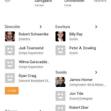
Sarsgaard
Christensen
Kyle
Stephanie
Carson
Fiona
Dirección
Escritura
Robert Schwentke
Billy Ray
Director
Guión
Judi Townsend
Peter A. Dowling
Script Supervisor
Guión
Wilma Garscadden-Gahret
Script Supervisor
Sonido
Ryan Craig
James Horner
Second Assistant Director
Compositor de la Música Original, Orquestador, Conductor
3 más
Jon Title
Sound Designer
Robert Eber