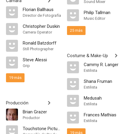
Cámara
Sound Mixer
Florian Ballhaus
Philip Tallman
Director de Fotografía
Music Editor
Christopher Duskin
25 más
Camera Operator
Ronald Batzdorff
Still Photographer
Costume & Make-Up
Steve Alessi
Cammy R. Langer
Grip
Estilista
19 más
Shana Fruman
Estilista
Medusah
Producción
Estilista
Brian Grazer
Frances Mathias
Productor
Estilista
Touchstone Pictures
19 más