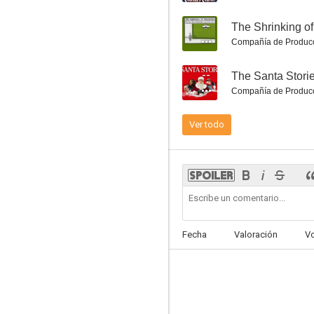
--
The Shrinking o
Compañía de Produc
--
The Santa Stori
Poli de guardería
Compañía de Produc
6.1
Ver todo
Fecha
Valoración
V
Navidades, ¿bien o en familia?
8.5