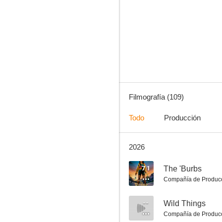
La buena mentira
7.8
Filmografía (109)
Todo
Producción
2026
tick, tick... Boom!
7.4
7.1
The 'Burbs
Compañía de Produc
--
Wild Things
Compañía de Produc