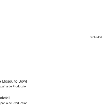
das
Mi chica
8 millas
7.5
7.5
7.5
ambio
Ángeles y demonios
El código Da Vinci
7.2
7.2
7.2
e Mosquito Bowl
pañía de Produccion
lefall
pañía de Produccion