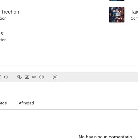
f Treehorn
--
Tai
cion
Com
es
Edén
Willow
Un golpe de
cion
6.0
5.7
otos
Afinidad
La Torre Oscura
El profesor chiflado II: La familia Klump
Cowboys & 
8.5
8.1
No hay ningun comentario.