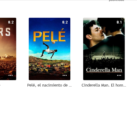
8.2
8.2
8.1
e
Pelé, el nacimiento de una leyenda
Cinderella Man. El hombre que no se dejó tumbar
8.0
7.9
7.8