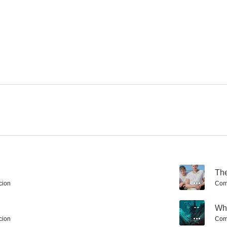
American Gangster
Rush
Trece vi
7.6
7.5
Por mandato del cielo
Plan oculto
El interc
7.3
7.2
--
Th
cion
Com
--
Wha
cion
Com