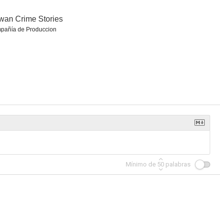
wan Crime Stories
pañía de Produccion
 altura
J. Edgar
Dick y Jane, ladrones de risa
5.6
8.8
8.7
Mínimo de
50
palabras
Aliens
Lowriders
Pavarotti
8.0
8.0
7.9