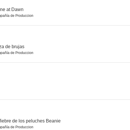
one at Dawn
pañía de Produccion
Plan de vuelo: Desaparecida
El gato
El Grinch
6.8
6.7
6.6
a de brujas
pañía de Produccion
Han Solo: Una historia de Star Wars
Mercury Rising (Al rojo vivo)
Navidad en Candy Cane Lane
6.5
6.4
6.3
fiebre de los peluches Beanie
pañía de Produccion