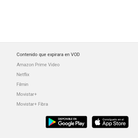
art of Me
Jorge el curioso
Friday Night Lights
7.5
7.5
7.5
Contenido que expirara en VOD
Amazon Prime Video
Netflix
Filmin
Movistar+
Movistar+ Fibra
nauts
El desafío: Frost contra Nixon
El secreto de los Abbott
7.2
7.1
7.1