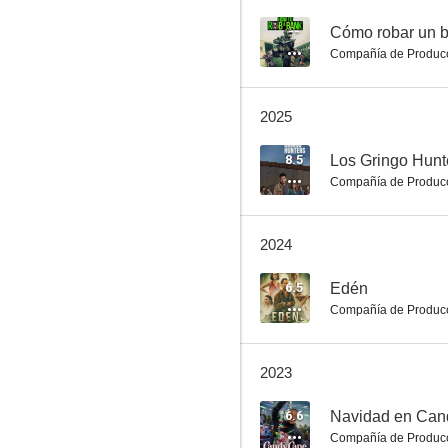
--
Cómo robar un 
Compañía de Produc
En el corazón del mar
2025
7.1
8.5
Los Gringo Hunt
Compañía de Produc
2024
6.5
Edén
Compañía de Produc
Arrested Development
6.5
2023
6.6
Navidad en Can
Compañía de Produc