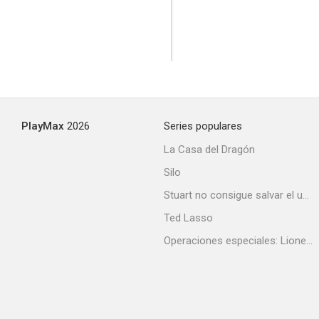
Los Gringo Hunters
7.8
PlayMax
2026
Series populares
La Casa del Dragón
Silo
Stuart no consigue salvar el universo
Ted Lasso
Operaciones especiales: Lioness
El reencuentro
7.5