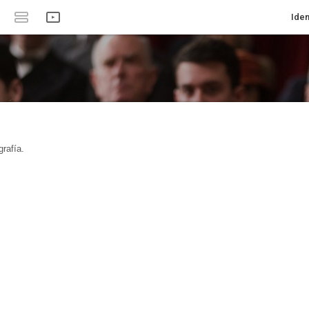
Iden
rafía.