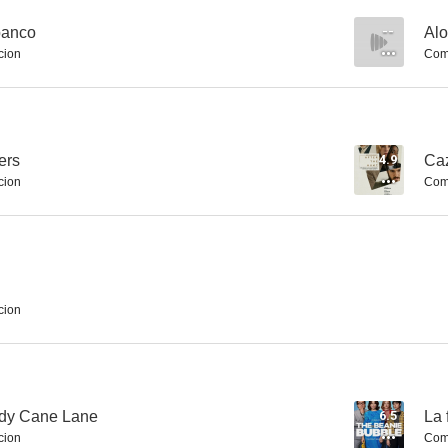
banco
--
Al
cion
Com
Apolo 13
Robin Hood
7.0
6.9
ers
4.9
Caz
cion
Com
cion
El espía que me plantó
Inferno
6.5
6.5
dy Cane Lane
6.5
La 
cion
Com