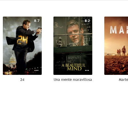
8.7
8.2
24
Una mente maravillosa
Mart
8.1
8.0