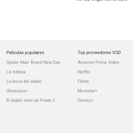
Por qué matan las mujeres 2
De la Tierra a la Luna
Katy Perry: P
7.6
7.6
Peliculas populares
Top proveedores VOD
Spider-Man: Brand New Day
Amazon Prime Video
La odisea
Netflix
La boca del diablo
Filmin
Obsession
Movistar+
El diablo viste de Prada 2
Disney+
The Doors
I Feel Good: La historia de James Brown
The Astro
7.3
7.3