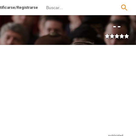
tificarse/Registrarse
--