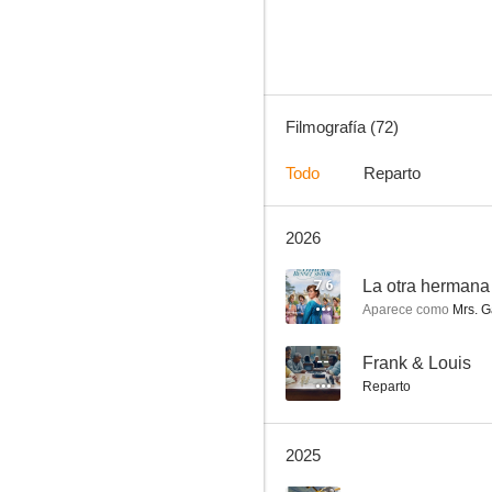
8.1
Filmografía (72)
Todo
Reparto
2026
Patrick Melrose
7.9
7.6
La otra hermana
Aparece como
Mrs. G
--
Frank & Louis
Reparto
2025