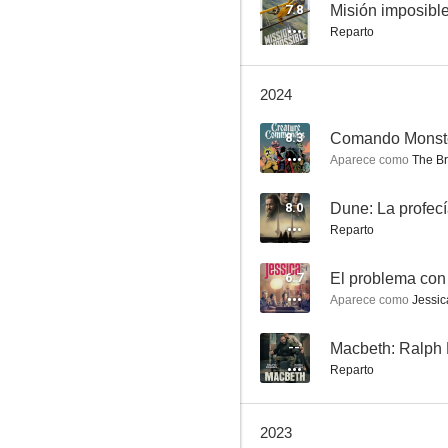
Torchwood
7.8
Misión imposible
Reparto
7.3
2024
8.3
Comando Monst
Aparece como
The Br
8.0
Dune: La profec
Reparto
Mindscape
7.2
6.7
El problema con
Aparece como
Jessic
--
Macbeth: Ralph 
Reparto
2023