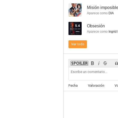
8.0
Obi-Wan Kenobi
Aparece como
DIA
6.4
5.4
Obsesión
Aparece como
Ingrid
Ver todo
Exodus: Dioses y reyes
8.5
Fecha
Valoración
V