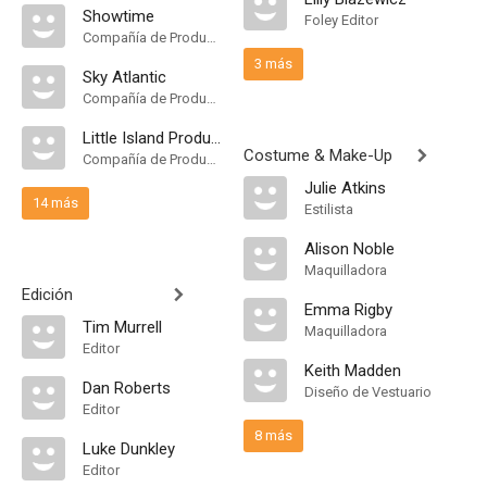
Showtime
Foley Editor
Compañía de Produccion
3 más
Sky Atlantic
Compañía de Produccion
Little Island Productions
Costume & Make-Up
Compañía de Produccion
Julie Atkins
14 más
Estilista
Alison Noble
Maquilladora
Edición
Emma Rigby
Tim Murrell
Maquilladora
Editor
Keith Madden
Dan Roberts
Diseño de Vestuario
Editor
8 más
Luke Dunkley
Editor