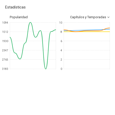
Estadísticas
Popularidad
Capítulos y Temporadas
1094
10
1512
8
1930
6
2347
4
2765
2
3183
0