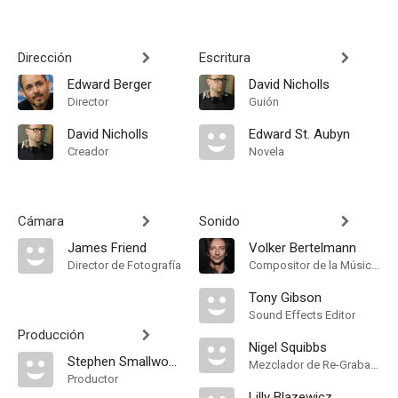
Dirección
Escritura
Edward Berger
David Nicholls
Director
Guión
David Nicholls
Edward St. Aubyn
Creador
Novela
Cámara
Sonido
James Friend
Volker Bertelmann
Director de Fotografía
Compositor de la Música Original
Tony Gibson
Sound Effects Editor
Producción
Nigel Squibbs
Stephen Smallwood
Mezclador de Re-Grabación de Sonido
Productor
Lilly Blazewicz