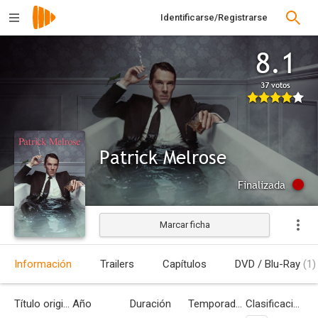
Identificarse/Registrarse
8.1
37 votos
Patrick Melrose
Finalizada
Marcar ficha
Información
Trailers
Capítulos
DVD / Blu-Ray
(1)
Título original
Año
Duración
Temporadas
Clasificación por edades