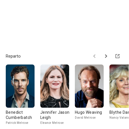
Reparto
Benedict
Jennifer Jason
Hugo Weaving
Blythe Da
Cumberbatch
Leigh
David Melrose
Nancy Valan
Patrick Melrose
Eleanor Melrose