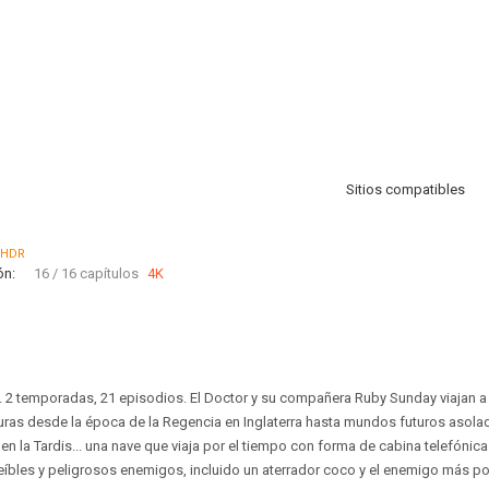
Sitios compatibles
HDR
ón:
16 / 16 capítulos
4K
. 2 temporadas, 21 episodios. El Doctor y su compañera Ruby Sunday viajan a t
uras desde la época de la Regencia en Inglaterra hasta mundos futuros asolad
en la Tardis... una nave que viaja por el tiempo con forma de cabina telefónica 
eíbles y peligrosos enemigos, incluido un aterrador coco y el enemigo más p