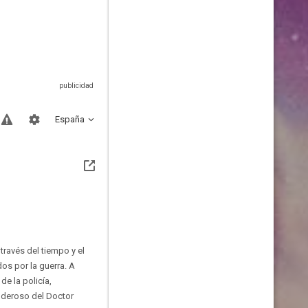
España
ravés del tiempo y el
os por la guerra. A
de la policía,
oderoso del Doctor