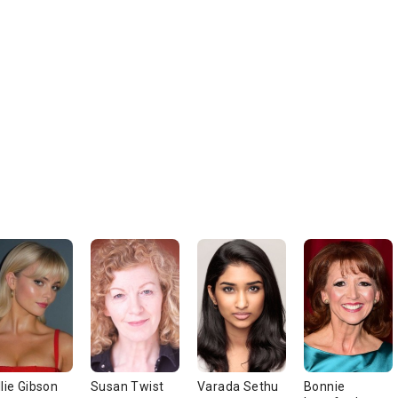
llie Gibson
Susan Twist
Varada Sethu
Bonnie