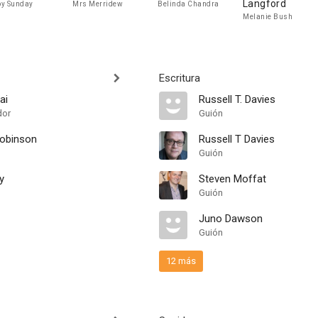
Langford
y Sunday
Mrs Merridew
Belinda Chandra
Melanie Bush
Escritura
ai
Russell T. Davies
dor
Guión
Robinson
Russell T Davies
Guión
y
Steven Moffat
Guión
Juno Dawson
Guión
12 más