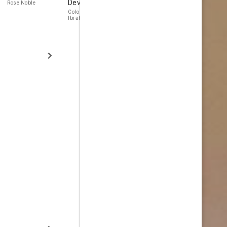
Devrient
Redgrave
Greenidge
Rose Noble
Colonel Christofer
Kate Lethbridge-
Carla Sunday
Ibrahim
Stewart