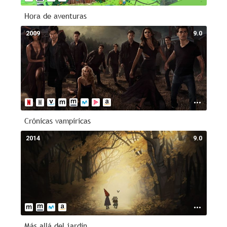
Hora de aventuras
2009
9.0
Crónicas vampíricas
2014
9.0
Más allá del jardín