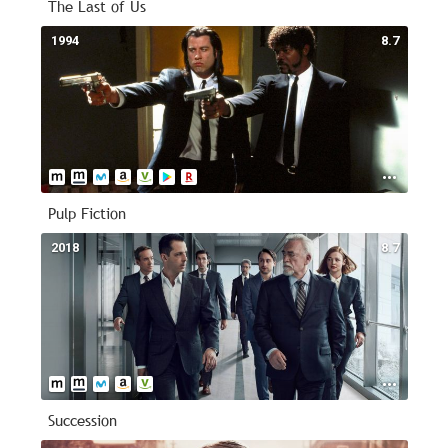
The Last of Us
1994
8.7
Pulp Fiction
2018
8.7
Succession