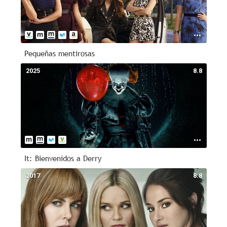
Pequeñas mentirosas
2025
8.8
It: Bienvenidos a Derry
2017
8.8