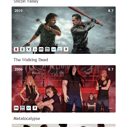
Silicon Valley
2010
8.7
The Walking Dead
2006
8.7
Metalocalypse