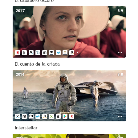
El caballero oscuro
2017
8.9
El cuento de la criada
2014
8.8
Interstellar