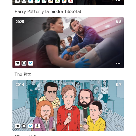
Harry Potter y la piedra filosofal
2025
8.8
The Pitt
2014
8.7