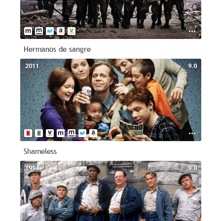
Hermanos de sangre
2011
9.0
Shameless
1994
9.0