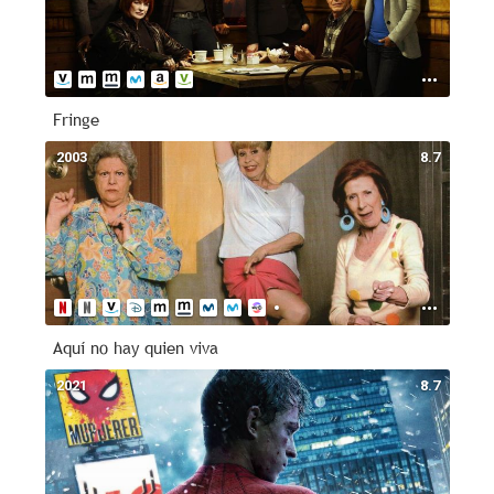
Fringe
2003
8.7
Aquí no hay quien viva
2021
8.7