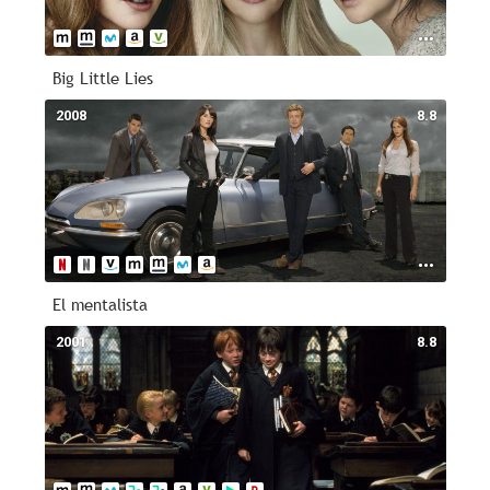
Big Little Lies
2008
8.8
El mentalista
2001
8.8