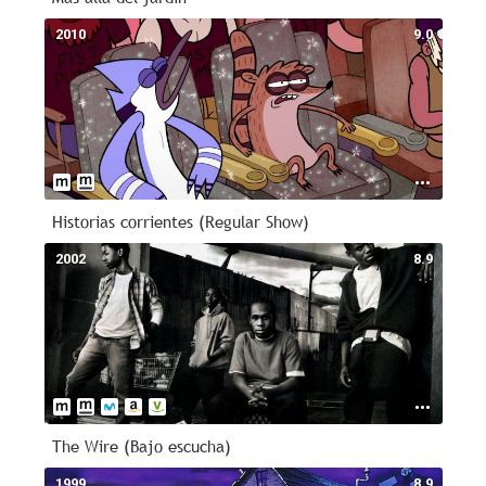
2010
9.0
Historias corrientes (Regular Show)
2002
8.9
The Wire (Bajo escucha)
1999
8.9