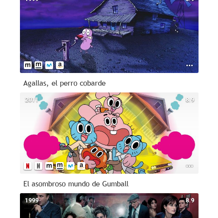
Agallas, el perro cobarde
2011
8.9
El asombroso mundo de Gumball
1999
8.9