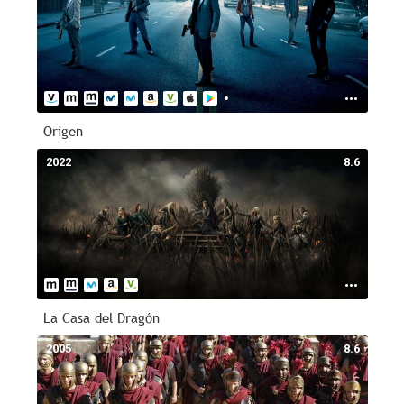
Origen
2022
8.6
La Casa del Dragón
2005
8.6