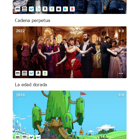
Cadena perpetua
2022
9.0
La edad dorada
2010
9.0