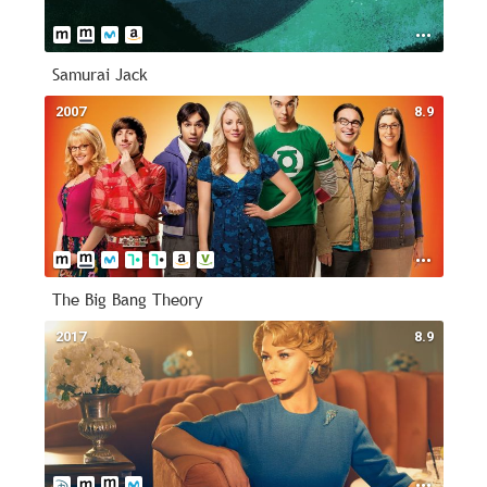
Samurai Jack
2007
8.9
The Big Bang Theory
2017
8.9