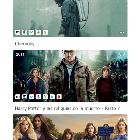
Chernobyl
2011
8.8
Harry Potter y las reliquias de la muerte - Parte 2
2010
8.8