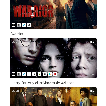
Warrior
2004
8.7
Harry Potter y el prisionero de Azkaban
2008
8.7