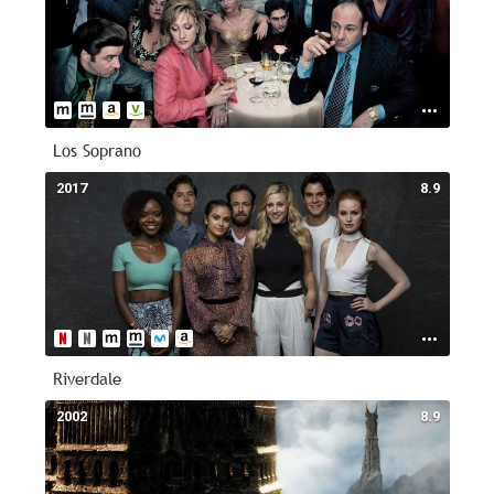
Los Soprano
2017
8.9
Riverdale
2002
8.9