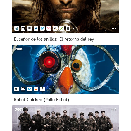
El señor de los anillos: El retorno del rey
2005
9.1
Robot Chicken (Pollo Robot)
2001
9.1