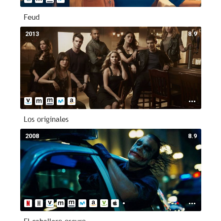
Feud
2013
8.9
Los originales
2008
8.9