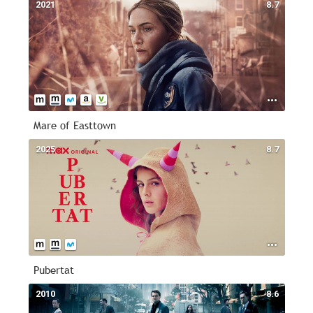
2021
8.7
Mare of Easttown
2025
8.7
Pubertat
2010
8.6