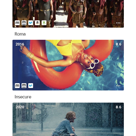
Roma
2016
8.6
Insecure
2020
8.6