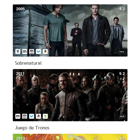
2005
9.2
Sobrenatural
2011
9.2
Juego de Tronos
2013
9.1