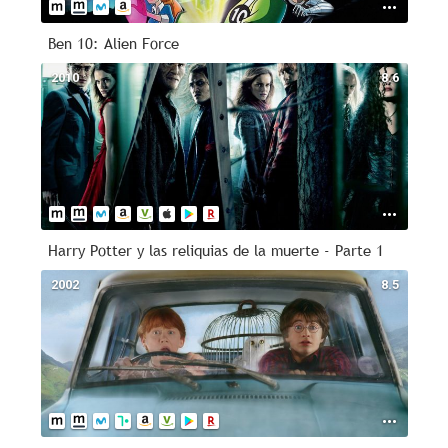
Ben 10: Alien Force
2010
8.6
Harry Potter y las reliquias de la muerte - Parte 1
2002
8.5