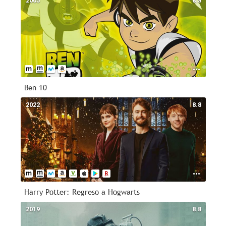
2005
8.8
Ben 10
2022
8.8
Harry Potter: Regreso a Hogwarts
2019
8.8