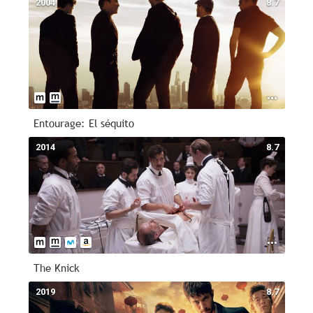
2004
8.7
Entourage: El séquito
2014
8.7
The Knick
2019
8.7