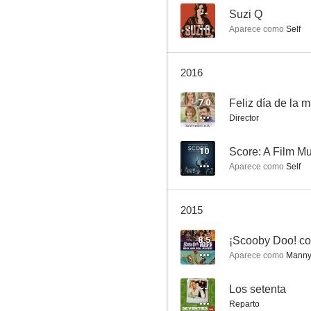
--
Suzi Q
Aparece como
Self
Sabrina, cosas de brujas
2016
7.7
7.0
Feliz día de la 
Director
10
Score: A Film M
Aparece como
Self
2015
Pretty Woman
8.5
7.0
Aparece como
Manny 
--
Los setenta
Reparto