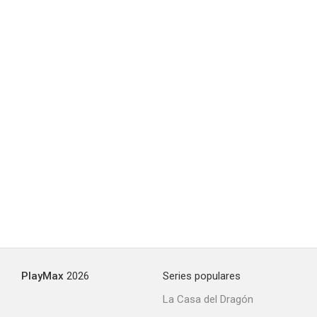
Finding Bliss
--
Chicken Little (Videojuego)
--
PlayMax
2026
Series populares
La Casa del Dragón