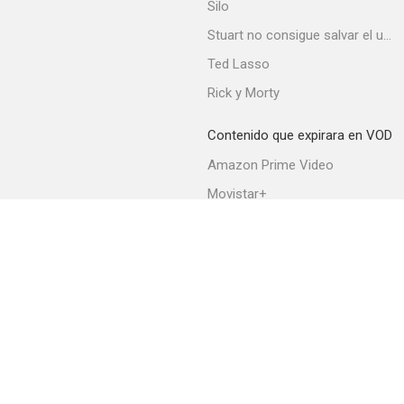
Silo
Stuart no consigue salvar el universo
Ted Lasso
Mother Ghost
Rick y Morty
--
Contenido que expirara en VOD
Amazon Prime Video
Movistar+
Netflix
Filmin
HBO Max
El mundo según Jim
--