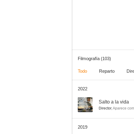
The L Word
8.2
Filmografía (103)
Todo
Reparto
Dir
2022
El retorno de las brujas
7.9
--
Salto a la vida
Director
,
Aparece co
2019