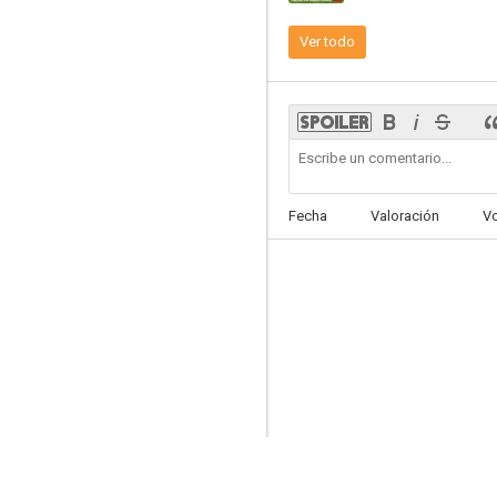
Ver todo
Feliz día de la madre
6.4
Fecha
Valoración
V
Chicken Little
5.9