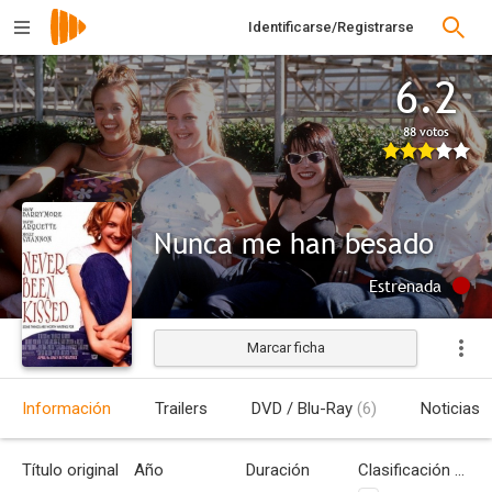
Identificarse/Registrarse
6.2
88 votos
Nunca me han besado
Estrenada
Marcar ficha
Información
Trailers
DVD / Blu-Ray
(6)
Noticias
Título original
Año
Duración
Clasificación por edades