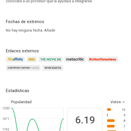
conocerá a un profesor que la ayudará a integrarse.
Fechas de estrenos
No hay ninguna fecha.
Añadir
Enlaces externos
Estadísticas
Popularidad
Votos
1200
10
9
6.19
1471
8
7
1742