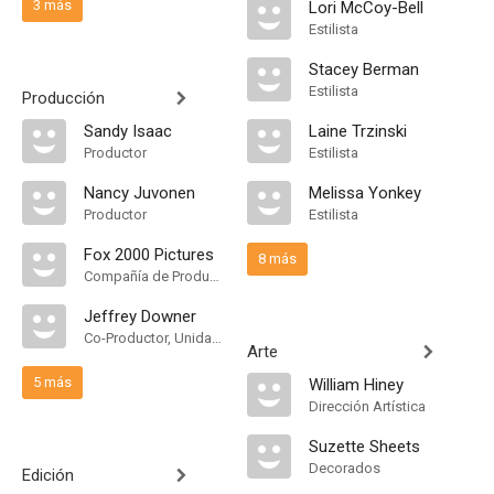
3 más
Lori McCoy-Bell
Estilista
Stacey Berman
Estilista
Producción
Sandy Isaac
Laine Trzinski
Productor
Estilista
Nancy Juvonen
Melissa Yonkey
Productor
Estilista
Fox 2000 Pictures
8 más
Compañía de Produccion
Jeffrey Downer
Co-Productor, Unidad de Producción
Arte
5 más
William Hiney
Dirección Artística
Suzette Sheets
Decorados
Edición