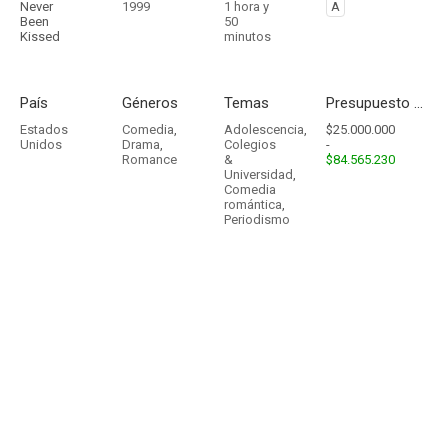
Never
1999
1 hora y
A
Been
50
Kissed
minutos
País
Géneros
Temas
Presupuesto - Ingresos
Estados
Comedia
,
Adolescencia
,
$25.000.000
Unidos
Drama
,
Colegios
-
Romance
&
$84.565.230
Universidad
,
Comedia
romántica
,
Periodismo