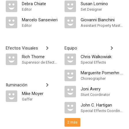
Debra Chiate
Susan Lomino
Editor
Set Designer
Marcelo Sansevieri
Giovanni Bianchini
Editor
Assistant Property Master
Efectos Visuales
Equipo
Rich Thorne
Chris Walkowiak
Supervisor de Efectos Visuales
Special Effects
Marguerite Pomerhn Derricks
Choreographer
Iluminación
Joni Avery
Mike Moyer
Stunt Coordinator
Gaffer
John C. Hartigan
Special Effects Coordinator
2 más