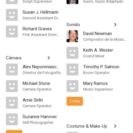
Script Supervisor
Guión, Guión Adaptado
Susan J. Hellmann
Second Assistant Director
Sonido
Richard Graves
David Newman
First Assistant Director
Compositor de la Música Original
Keith A. Wester
Sound Mixer
Cámara
Alex Nepomniaschy
Timothy P. Salmon
Director de Fotografía
Boom Operator
Michael Stone
Mary Ramos
Camera Operator
Music Supervisor
Arnie Sirlin
1 más
Camera Operator
Suzanne Hanover
Still Photographer
Costume & Make-Up