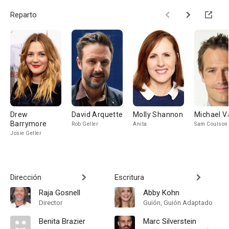
Reparto
Drew
David Arquette
Molly Shannon
Michael V
Barrymore
Rob Geller
Anita
Sam Coulson
Josie Geller
Dirección
Escritura
Raja Gosnell
Abby Kohn
Director
Guión, Guión Adaptado
Benita Brazier
Marc Silverstein