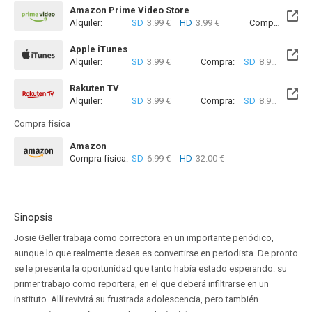
Amazon Prime Video Store
Alquiler:
SD
3.99 €
HD
3.99 €
Compra:
SD
8
Apple iTunes
Alquiler:
SD
3.99 €
Compra:
SD
8.99 €
Rakuten TV
Alquiler:
SD
3.99 €
Compra:
SD
8.99 €
Compra física
Amazon
Compra física:
SD
6.99 €
HD
32.00 €
Sinopsis
Josie Geller trabaja como correctora en un importante periódico,
aunque lo que realmente desea es convertirse en periodista. De pronto
se le presenta la oportunidad que tanto había estado esperando: su
primer trabajo como reportera, en el que deberá infiltrarse en un
instituto. Allí revivirá su frustrada adolescencia, pero también