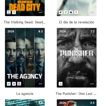
The Walking Dead: Dead City
El día de la revelación
2024
8.3
2026
7.2
La agencia
The Punisher: One Last Kill
2011
8.8
2026
3.5