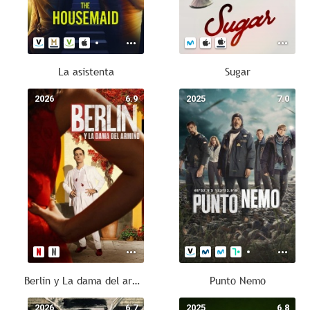
La asistenta
Sugar
2026
6.9
2025
7.0
Berlín y La dama del armiño
Punto Nemo
2026
6.7
2025
6.8