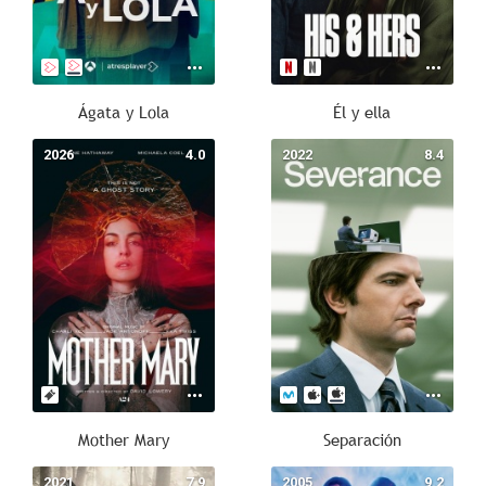
Ágata y Lola
Él y ella
2026
4.0
2022
8.4
Mother Mary
Separación
2021
7.9
2005
9.2