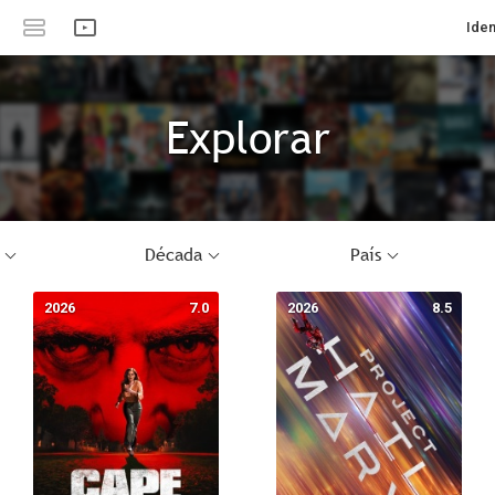
Iden
Explorar
Década
País
2026
7.0
2026
8.5