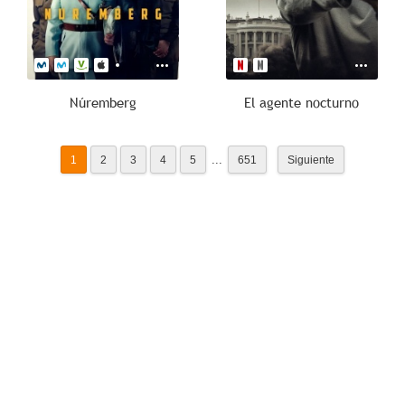
Núremberg
El agente nocturno
...
1
2
3
4
5
651
Siguiente