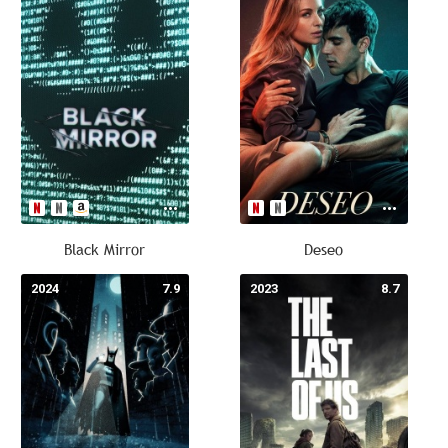
Black Mirror
Deseo
2024
7.9
2023
8.7