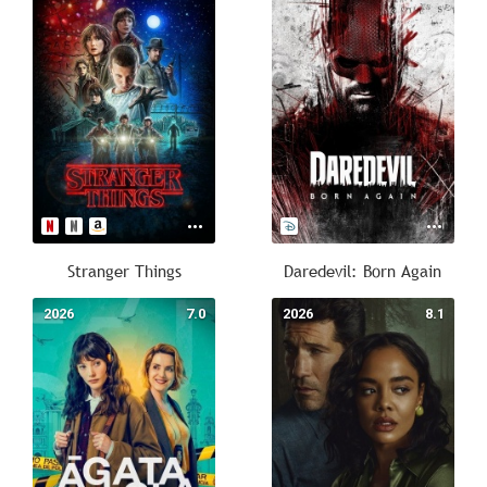
Stranger Things
Daredevil: Born Again
2026
7.0
2026
8.1