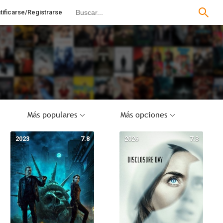
tificarse/Registrarse
Más populares
Más opciones
2023
7.8
2026
7.3