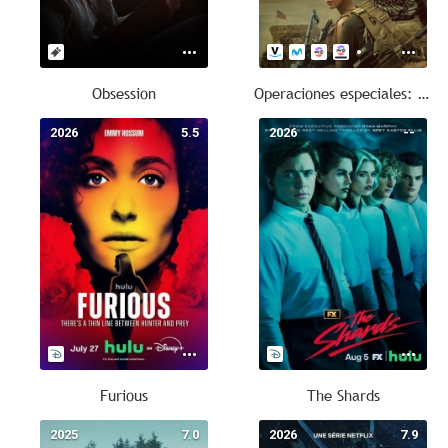
Obsession
Operaciones especiales: Lioness
2026
5.5
2026
--
Furious
The Shards
2025
7.0
2026
7.9