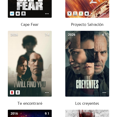
Cape Fear
Proyecto Salvación
2026
7.4
2026
6.1
Te encontraré
Los creyentes
2016
9.1
2025
8.1