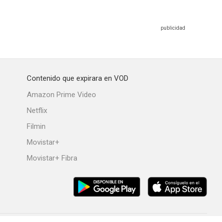
Contenido que expirara en VOD
Amazon Prime Video
Netflix
Filmin
Movistar+
Movistar+ Fibra