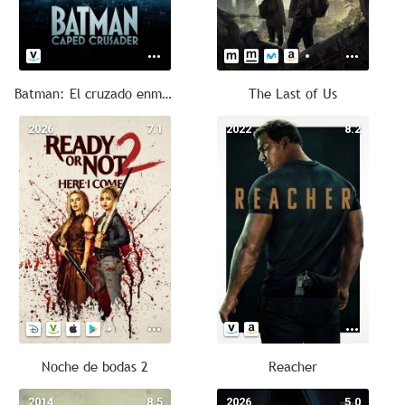
Batman: El cruzado enmascarado
The Last of Us
2026
7.1
2022
8.2
Noche de bodas 2
Reacher
2014
8.5
2026
5.0