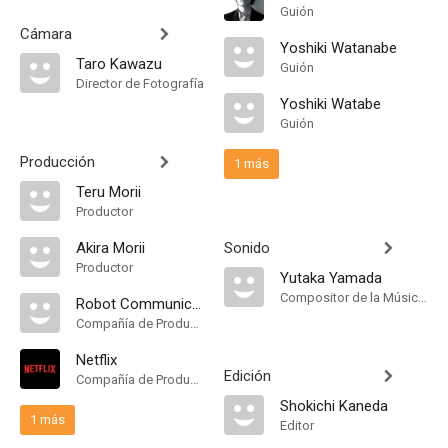
Guión
Cámara
Yoshiki Watanabe
Taro Kawazu
Guión
Director de Fotografía
Yoshiki Watabe
Guión
Producción
1 más
Teru Morii
Productor
Akira Morii
Sonido
Productor
Yutaka Yamada
Compositor de la Música Original
Robot Communications Inc
Compañía de Produccion
Netflix
Edición
Compañía de Produccion
Shokichi Kaneda
1 más
Editor