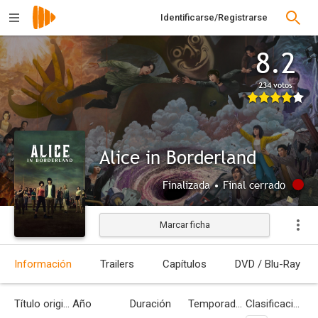
Identificarse/Registrarse
8.2
234 votos
Alice in Borderland
Finalizada • Final cerrado
Marcar ficha
Información
Trailers
Capítulos
DVD / Blu-Ray
Título original
Año
Duración
Temporadas
Clasificación por edades