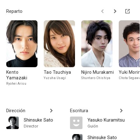
Reparto
Kento
Tao Tsuchiya
Nijiro Murakami
Yuki Mori
Yamazaki
Yuzuha Usagi
Shuntaro Chishiya
Chota Segaw
Ryohei Arisu
Dirección
Escritura
Shinsuke Sato
Yasuko Kuramitsu
Director
Guión
Shinsuke Sato