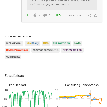
Esta crítica podría contener spoilers, pulse en
este mensaje para mostrarla
3
4
1
80%
Responder
Enlaces externos
Estadísticas
Popularidad
Capítulos y Temporadas
40
10
699
8