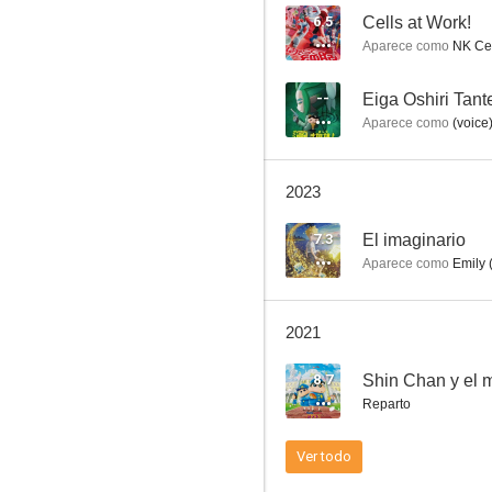
6.5
Cells at Work!
Aparece como
NK Cel
Time Traveller: The Girl Who Leapt Through Time
--
Aparece como
(voice
--
2023
7.3
El imaginario
Aparece como
Emily 
2021
Eiga Oshiri Tantei Saraba Itoshiki Aibō (Oshiri) yo
8.7
--
Reparto
Ver todo