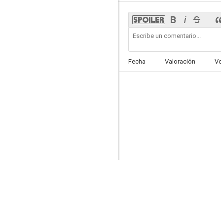
Mole Song Final
Fecha
Valoración
V
--
Holiday Love
--