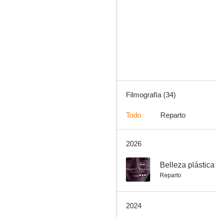
Nihonjin no Shiranai Nihongo
7.3
Filmografía (34)
Todo
Reparto
2026
El imaginario
4.5
--
Belleza plástica
Reparto
2024