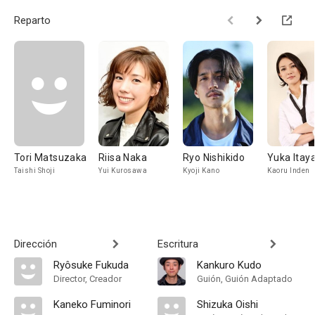
Reparto
Tori Matsuzaka
Riisa Naka
Ryo Nishikido
Yuka Itay
Taishi Shoji
Yui Kurosawa
Kyoji Kano
Kaoru Inden
Dirección
Escritura
Ryôsuke Fukuda
Kankuro Kudo
Director, Creador
Guión, Guión Adaptado
Kaneko Fuminori
Shizuka Oishi