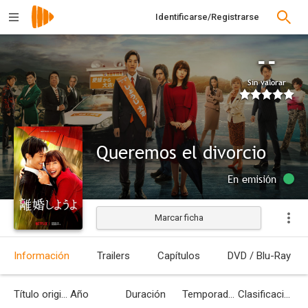
Identificarse/Registrarse
--
Sin valorar
Queremos el divorcio
En emisión
Marcar ficha
Información
Trailers
Capítulos
DVD / Blu-Ray
Título original
Año
Duración
Temporadas
Clasificación por edades