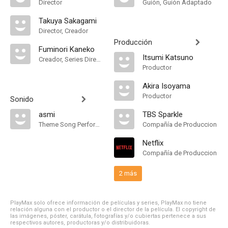
Director
Guión, Guión Adaptado
Takuya Sakagami
Director, Creador
Producción
Fuminori Kaneko
Itsumi Katsuno
Creador, Series Director
Productor
Akira Isoyama
Productor
Sonido
asmi
TBS Sparkle
Theme Song Performance
Compañía de Produccion
Netflix
Compañía de Produccion
2 más
PlayMax solo ofrece información de películas y series, PlayMax no tiene
relación alguna con el productor o el director de la película. El copyright de
las imágenes, póster, carátula, fotografías y/o cubiertas pertenece a sus
respectivos autores, productoras y/o distribuidoras.