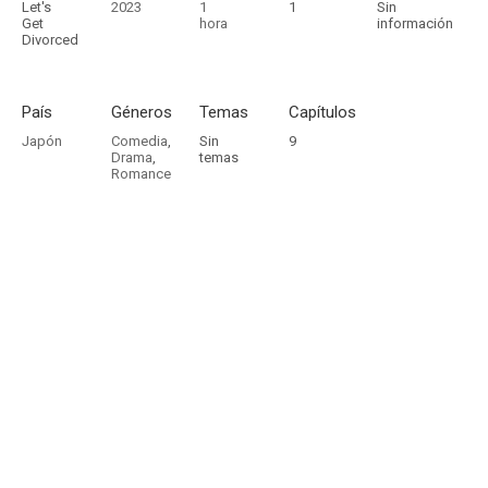
Let's
2023
1
1
Sin
Get
hora
información
Divorced
País
Géneros
Temas
Capítulos
Japón
Comedia
,
Sin
9
Drama
,
temas
Romance