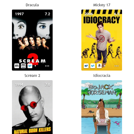
Dracula
Mickey 17
1997
7.2
2006
6.5
Scream 2
Idiocracia
1994
7.0
2014
8.8