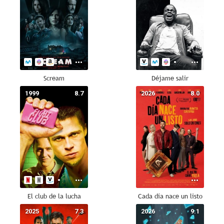
Scream
Déjame salir
1999
8.7
2026
8.0
El club de la lucha
Cada día nace un listo
2025
7.3
2026
9.1