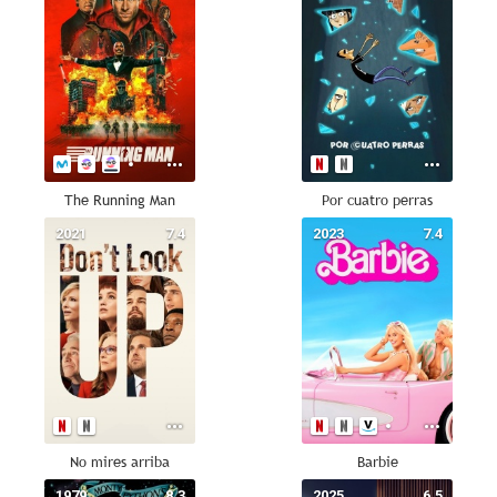
The Running Man
Por cuatro perras
2021
7.4
2023
7.4
No mires arriba
Barbie
1979
8.3
2025
6.5