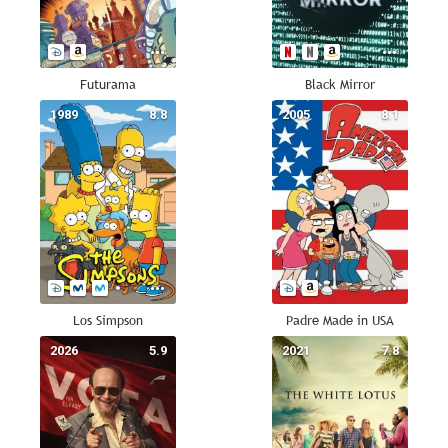
Futurama
Black Mirror
1989
8.8
2005
8.1
Los Simpson
Padre Made in USA
2026
5.9
2021
7.8