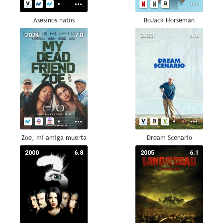
Asesinos natos
BoJack Horseman
2024
7.0
2023
6.8
Zoe, mi amiga muerta
Dream Scenario
2000
6.8
2005
6.1