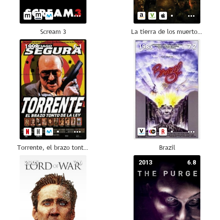
Scream 3
La tierra de los muertos vivientes
1998
6.1
1985
7.2
Torrente, el brazo tonto de la ley
Brazil
2005
7.6
2013
6.8