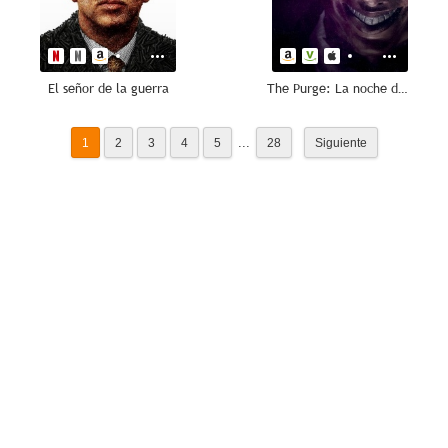
El señor de la guerra
The Purge: La noche de las bestias
...
1
2
3
4
5
28
Siguiente