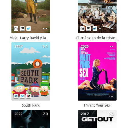
Vida, Larry David y la búsqueda de la infelicidad
El triángulo de la tristeza
1997
9.1
2026
--
South Park
I Want Your Sex
2022
7.3
2017
7.3