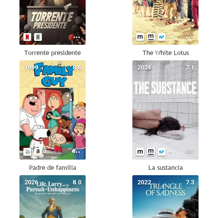
Torrente presidente
The White Lotus
1999
8.6
2024
7.1
Padre de familia
La sustancia
2026
8.0
2022
7.3