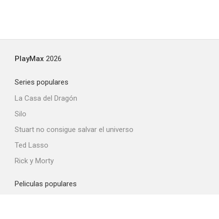
PlayMax
2026
Series populares
La Casa del Dragón
Silo
Stuart no consigue salvar el universo
Ted Lasso
Rick y Morty
Peliculas populares
Spider-Man: Brand New Day
La odisea