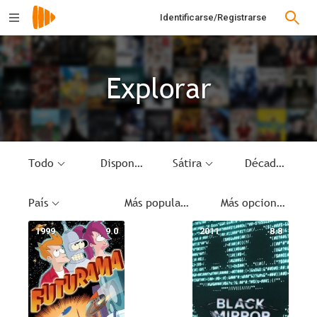
Identificarse/Registrarse
Explorar
Todo
Disponible
Sátira
Década
País
Más populares
Más opciones
1999
9.0
2011
8.8