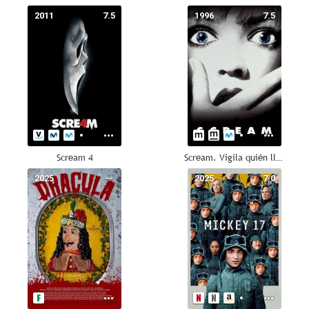
2011
7.5
1996
7.5
Scream 4
Scream. Vigila quién llama
2025
--
2025
7.0