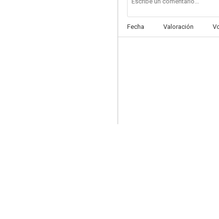
Fecha
Valoración
V
Más allá del límite
7.5
La Mujer Policía
7.5