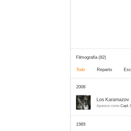
Ironside
8.5
Filmografía (82)
Todo
Reparto
Esc
2008
Buck Rogers, aventuras en el siglo 25
8.3
--
Los Karamazov
Aparece como
Capt. 
1989