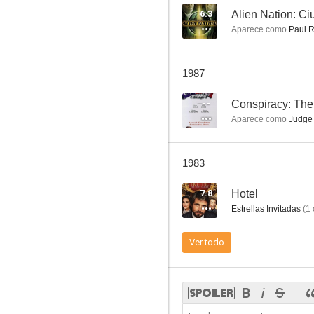
6.3
Alien Nation: C
Aparece como
Paul R
Misión imposible
1987
8.0
--
Conspiracy: The 
Aparece como
Judge 
1983
7.8
Hotel
Estrellas Invitadas
(
1
Cimarrón
Ver todo
7.7