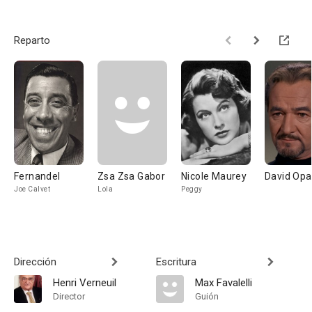
Reparto
Fernandel
Zsa Zsa Gabor
Nicole Maurey
David Opa
Joe Calvet
Lola
Peggy
Dirección
Escritura
Henri Verneuil
Max Favalelli
Director
Guión