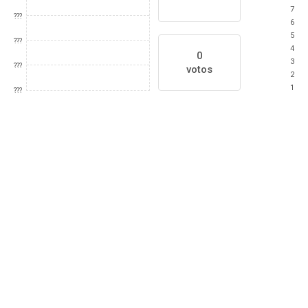
7
???
6
5
???
4
0
3
???
votos
2
1
???