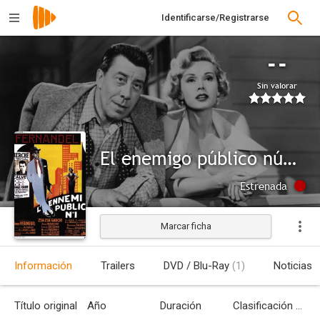
Identificarse/Registrarse
--
Sin valorar
El enemigo público número 1
Estrenada
Marcar ficha
Información
Trailers
DVD / Blu-Ray
(1)
Noticias
Título original
Año
Duración
Clasificación por edades