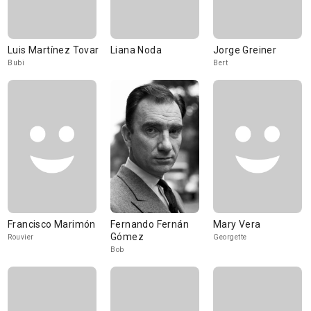
Luis Martínez Tovar
Liana Noda
Jorge Greiner
Bubi
Bert
Francisco Marimón
Fernando Fernán
Mary Vera
Gómez
Rouvier
Georgette
Bob