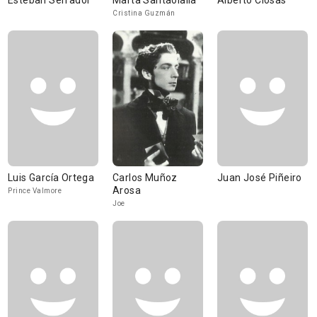
Esteban Serrador
Marta Santaolalla
Alberto Closas
Cristina Guzmán
Luis García Ortega
Carlos Muñoz
Juan José Piñeiro
Arosa
Prince Valmore
Joe