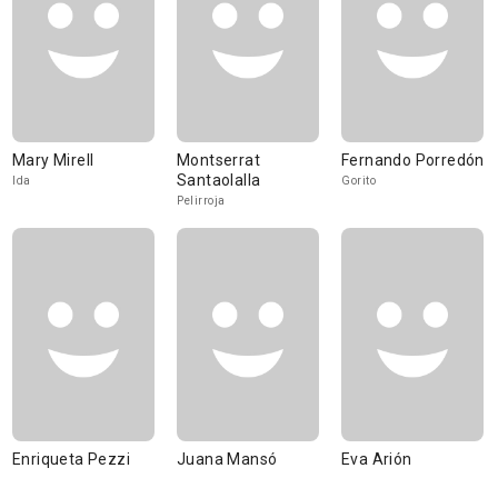
Mary Mirell
Montserrat
Fernando Porredón
Santaolalla
Ida
Gorito
Pelirroja
Enriqueta Pezzi
Juana Mansó
Eva Arión