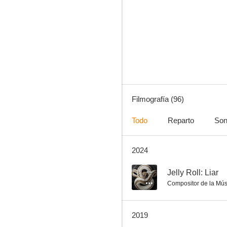
El gran combate
7.9
Filmografía (96)
Todo
Reparto
Son
2024
Raíces profundas
7.6
--
Jelly Roll: Liar
Compositor de la Mús
2019