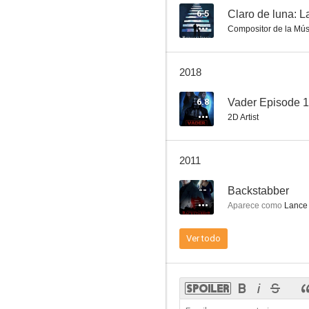
6.5
Compositor de la Mús
La legión invencible
2018
7.3
6.8
2D Artist
2011
--
Backstabber
Aparece como
Lance
Ángeles
Ver todo
7.1