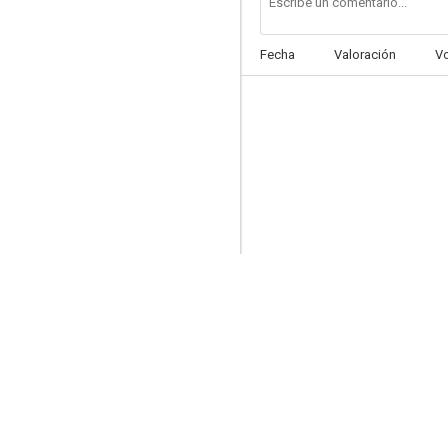
Fecha
Valoración
V
Mayor Dundee
6.7
El gran gorila
6.5