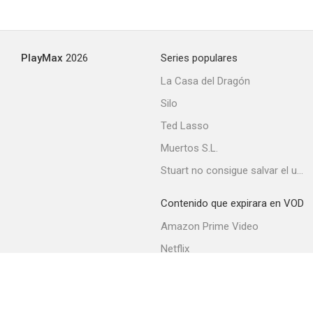
Reto al destino
PlayMax
2026
Series populares
--
La Casa del Dragón
Silo
Ted Lasso
Muertos S.L.
Stuart no consigue salvar el universo
Contenido que expirara en VOD
Desmadre City, U.S.A.
Amazon Prime Video
--
Netflix
Movistar+
Filmin