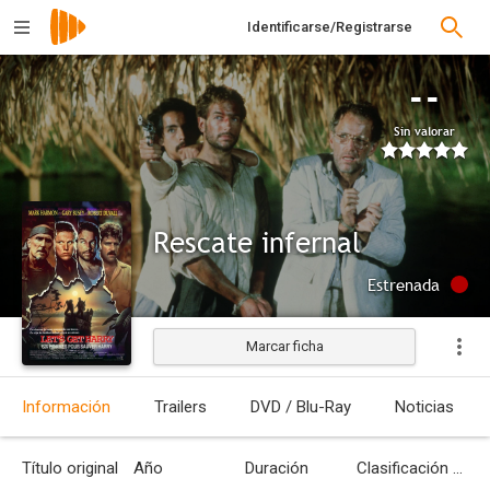
Identificarse/Registrarse
--
Sin valorar
Rescate infernal
Estrenada
Marcar ficha
Información
Trailers
DVD / Blu-Ray
Noticias
Título original
Año
Duración
Clasificación por edades