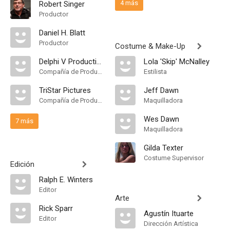
4 más
Robert Singer
Productor
Daniel H. Blatt
Productor
Costume & Make-Up
Delphi V Productions
Lola 'Skip' McNalley
Compañía de Produccion
Estilista
TriStar Pictures
Jeff Dawn
Compañía de Produccion
Maquilladora
Wes Dawn
7 más
Maquilladora
Gilda Texter
Costume Supervisor
Edición
Ralph E. Winters
Editor
Arte
Rick Sparr
Agustín Ituarte
Editor
Dirección Artística