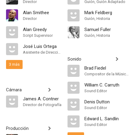
Director
Guión, Guión Adaptado
Alan Smithee
Mark Feldberg
Director
Guión, Historia
Alan Greedy
Samuel Fuller
Script Supervisor
Guión, Historia
José Luis Ortega
Asistente de Dirección
Sonido
3 más
Brad Fiedel
Compositor de la Música Original
William C. Carruth
Cámara
Sound Editor
James A. Contner
Denis Dutton
Director de Fotografía
Sound Editor
Edward L. Sandlin
Sound Editor
Producción