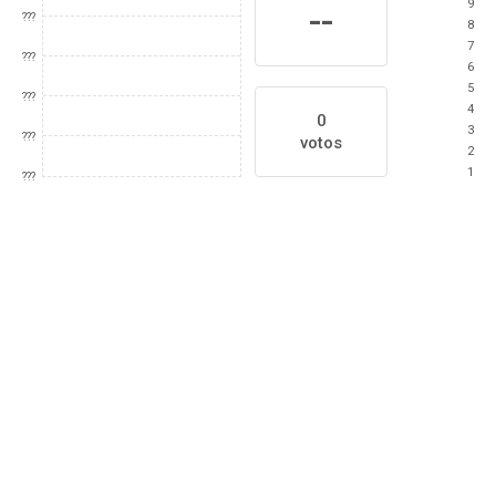
9
--
???
8
7
???
6
5
???
4
0
3
???
votos
2
1
???