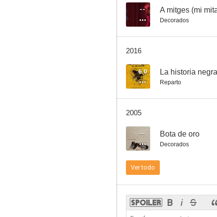
--
A mitges (mi mit
Decorados
La historia negra del cine mexicano
2016
--
6.0
La historia negr
Reparto
2005
--
Bota de oro
Decorados
Alfred García: Desde que tú estás
Ver todo
--