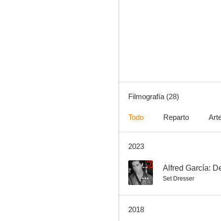
Botas duras, medias de seda
6.8
Filmografía (28)
Todo
Reparto
Art
2023
Los últimos días del edén
6.0
--
Alfred García: D
Set Dresser
2018