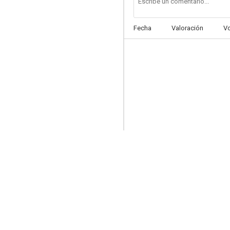
Fecha
Valoración
V
Peregrino
--
Rescate infernal
--